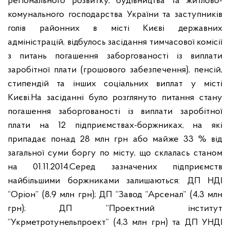
регіонального розвитку, будівництва та житлово-
комунального господарства України та заступників
голів районних в місті Києві державних
адміністрацій, відбулось засідання тимчасової комісії
з питань погашення заборгованості із виплати
заробітної плати (грошового забезпечення), пенсій,
стипендій та інших соціальних виплат у місті
Києві.
На засіданні було розглянуто питання стану
погашення заборгованості із виплати заробітної
плати на 12 підприємствах-боржниках, на які
припадає понад 28 млн грн або майже 33 % від
загальної суми боргу по місту, що склалась станом
на 01.11.2014.
Серед зазначених підприємств
найбільшими боржниками залишаються: ДП НДІ
“Оріон” (8,9 млн грн); ДП “Завод “Арсенал” (4,3 млн
грн); ДП “Проектний інститут
“Укрметротунельпроект” (4,3 млн грн) та ДП УНДІ