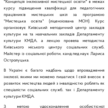
"Концепція інклюзивної мистецької освіти" в межах
курсу підвищення кваліфікації для педагогічних
працівників мистецьких шкіл за програмою
"Мистецька освіта" (ліцензіована МОН). Курс
організовує Київський методичний центр закладів
культури на та навчальних закладів Департаменту
культури КМДА, а лекцію провела методистка
Київського міського центру соціальних служб,
Майстер із соціальної роботи, канд.пед.наук Лариса
Остролуцька.
В Україні є багато надбань щодо впровадження
інклюзії, якими ми можемо пишатися. І свій внесок в
розвиток мистецтва людей з інвалідністю роблять як
спеціалісти соціальних служб, так і Департаменту
культури КМДА.
З метою удосконалення особистісної