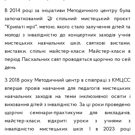
В 2014 році за ініціативи Методичного центру була
започаткований 🤝спільний мистецький проєкт
"Крилаті мрії", метою, якого стало залучення дітей та
молоді з інвалідністю до концертних заходів учнів
мистецьких навчальних шкіл, святкові вистами,
виставки, спільні майстер-класи. Майстер-класи в
період Пасхальних свят проводяться щорічно по сей
день.
З 2018 року Методичний центр в співпраці з КМЦСС
вперше провів навчання для педагогів мистецьких
навчальних заходів на теми інклюзивної освіти і
виховання дітей з інвалідністю. За ці роки проведено
щорічні семінари-практикуми для викладачів,
майстер-класи, відкриті уроки з учнями з
інвалідністю мистецьких шкіл. І в 2023 році