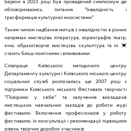
Берліні в 2023 році був проведений симпозиум де
обговорювались питання "Інвалідність і
трасформація культурної екосистеми".
Таким чином надбання митців з інвалідністю в різних
напрямах мистецтва: література, хореографія, театр,
кіно, образотворче мистецтва, скульптура та ін. 💓
стають більш помітними і впливовими.
Співпраця Київського методичого центру
Департаменту культури і Київського міського центру
соціальних служб розпочалась ще 2007 році з
підтримки Київського міського Фестиваль творчості
"Повіримо у себе" та залучення викладачів
мистецьких навчальних закладів до роботи журі
фестивалю. Включення професіоналів у роботу
фестивалю, їх консультації і рекомендації підвищили
рівень творчих доробок учасників.