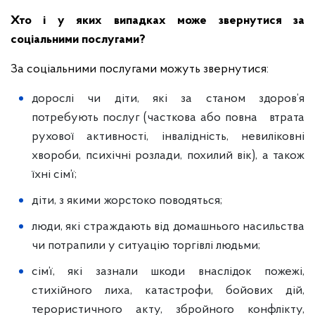
Хто і у яких випадках може звернутися за
соціальними послугами?
За соціальними послугами можуть звернутися:
дорослі чи діти, які за станом здоров’я
потребують послуг (часткова або повна втрата
рухової активності, інвалідність, невиліковні
хвороби, психічні розлади, похилий вік), а також
їхні сім’ї;
діти, з якими жорстоко поводяться;
люди, які страждають від домашнього насильства
чи потрапили у ситуацію торгівлі людьми;
сім’ї, які зазнали шкоди внаслідок пожежі,
стихійного лиха, катастрофи, бойових дій,
терористичного акту, збройного конфлікту,