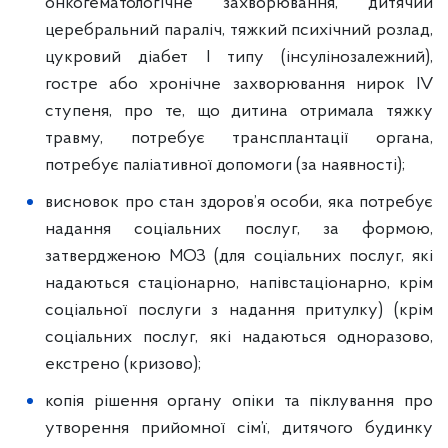
онкогематологічне захворювання, дитячий
церебральний параліч, тяжкий психічний розлад,
цукровий діабет I типу (інсулінозалежний),
гостре або хронічне захворювання нирок IV
ступеня, про те, що дитина отримала тяжку
травму, потребує трансплантації органа,
потребує паліативної допомоги (за наявності);
висновок про стан здоров’я особи, яка потребує
надання соціальних послуг, за формою,
затвердженою МОЗ (для соціальних послуг, які
надаються стаціонарно, напівстаціонарно, крім
соціальної послуги з надання притулку) (крім
соціальних послуг, які надаються одноразово,
екстрено (кризово);
копія рішення органу опіки та піклування про
утворення прийомної сім’ї, дитячого будинку