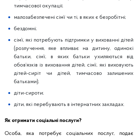
тимчасової окупації;
малозабезпечені сім’ї чи ті, в яких є безробітні;
бездомні;
сім’ї, які потребують підтримки у вихованні дітей
(розлучення, яке впливає на дитину, одинокі
батьки, сім’ї, в яких батьки ухиляються від
обов’язків із виховання дітей, сім’ї, які виховують
дітей-сиріт чи дітей, тимчасово залишених
батьками);
діти-сироти;
діти, які перебувають в інтернатних закладах.
Як отримати соціальні послуги?
Особа, яка потребує соціальних послуг, подає