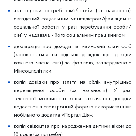
акт оцінки потреб сім’ї/особи (за наявності),
складений соціальним менеджером/фахівцем із
соціальної роботи, у разі перебування особи/
сім’ї у надавача - його соціальним працівником;
декларація про доходи та майновий стан осіб
(заповнюється на підставі довідок про доходи
кожного члена сім’ї) за формою, затвердженою
Мінсоцполітики;
копія довідки про взяття на облік внутрішньо
переміщеної особи (за наявності). У разі
технічної можливості копія зазначеної довідки
подається в електронній формі з використанням
мобільного додатка «Портал Дія»;
копія свідоцтва про народження дитини віком до
18 років (за потреби).