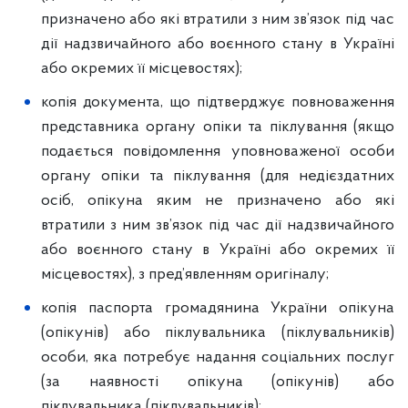
призначено або які втратили з ним зв’язок під час
дії надзвичайного або воєнного стану в Україні
або окремих її місцевостях);
копія документа, що підтверджує повноваження
представника органу опіки та піклування (якщо
подається повідомлення уповноваженої особи
органу опіки та піклування (для недієздатних
осіб, опікуна яким не призначено або які
втратили з ним зв’язок під час дії надзвичайного
або воєнного стану в Україні або окремих її
місцевостях), з пред’явленням оригіналу;
копія паспорта громадянина України опікуна
(опікунів) або піклувальника (піклувальників)
особи, яка потребує надання соціальних послуг
(за наявності опікуна (опікунів) або
піклувальника (піклувальників);