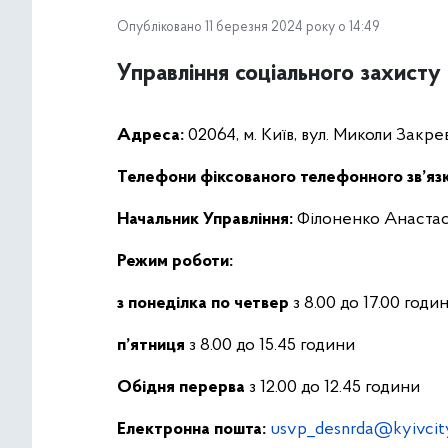
Опубліковано 11 березня 2024 року о 14:49
Управління соціального захисту 
Адреса:
02064, м. Київ, вул. Миколи Закре
Телефони фіксованого телефонного зв’язк
Начальник Управління:
Філоненко Анастас
Режим роботи:
з понеділка по четвер
з 8.00 до 17.00 годи
п’ятниця
з 8.00 до 15.45 години
Обідня перерва
з 12.00 до 12.45 години
Електронна пошта:
usvp_desnrda@kyivcity