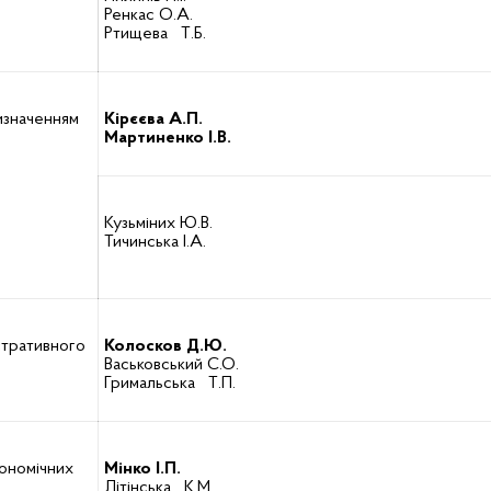
Ренкас О.А.
Ртищева Т.Б.
изначенням
Кірєєва А.П.
Мартиненко І.В.
Кузьміних Ю.В.
Тичинська І.А.
істративного
Колосков Д.Ю.
Васьковський С.О.
Гримальська Т.П.
кономічних
Мінко І.П.
Літінська К.М.