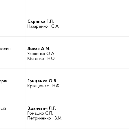
Скрипка Г.Л.
Назаренко С.А.
дносин
Лисак А.М.
Яковенко О.А.
Кіктенко Н.О.
орів
Гриценко О.В.
Крікщюнас Н.Ф.
сій
Зданєвич Л.Г.
Ромашко Є.П.
Петриченко З.М.