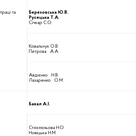
 праці та
Березовська Ю.В.
Русецька Т.А.
Січкар С.О.
Ковальчук О.В.
Петрова А.А.
Авдієнко Н.В.
Лазаренко О.М.
Бакал А.І.
Стєклєньова Н.О.
Новіцька Н.М.