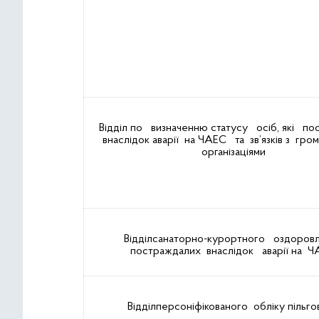
Відділ по визначенню статусу осіб, які п
внаслідок аварії на ЧАЕС та зв’язків з гро
організаціями
Відділсанаторно-курортного оздоров
постраждалих внаслідок аварії на 
Відділперсоніфікованого обліку пільго