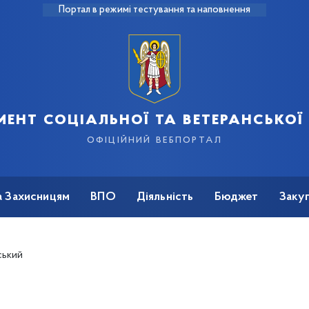
Портал в режимі тестування та наповнення
ент соціальної та ветеранської
офіційний вебпортал
а Захисницям
ВПО
Діяльність
Бюджет
Закуп
ський