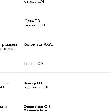
Князєва С.М.
Юдіна Т.В.
Галаган О.П.
остраждали
Коломієць Ю.А.
мадськими
Тєлєга О.М.
лення
Венгер Н.Г.
ЧАЕС
Гордієнко Т.В.
виків
Онищенко О.В.