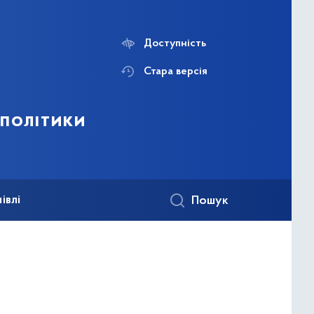
Доступність
Стара версія
 політики
івлі
Пошук