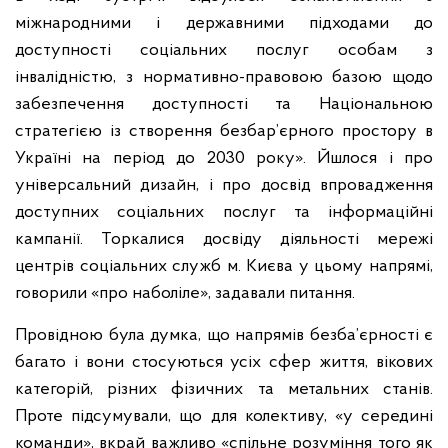
міжнародними і державними підходами до
доступності соціальних послуг особам з
інвалідністю, з нормативно-правовою базою щодо
забезпечення доступності та Національною
стратегією із створення безбар’єрного простору в
Україні на період до 2030 року». Йшлося і про
універсальний дизайн, і про досвід впровадження
доступних соціальних послуг та інформаційні
кампанії. Торкалися досвіду діяльності мережі
центрів соціальних служб м. Києва у цьому напрямі,
говорили «про наболіле», задавали питання.
Провідною була думка, що напрямів безба’єрності є
багато і вони стосуються усіх сфер життя, вікових
категорій, різних фізичних та метальних станів.
Проте підсумували, що для колективу, «у середині
команди», вкрай важливо «спільне розуміння того як