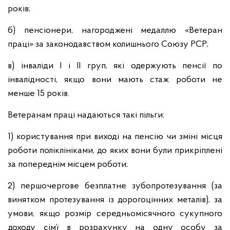
років;
б) пенсіонери, нагороджені медаллю «Ветеран
праці» за законодавством колишнього Союзу РСР;
в) інваліди I і II груп, які одержують пенсії по
інвалідності, якщо вони мають стаж роботи не
менше 15 років.
Ветеранам праці надаються такі пільги:
1) користування при виході на пенсію чи зміні місця
роботи поліклініками, до яких вони були прикріплені
за попереднім місцем роботи;
2) першочергове безплатне зубопротезування (за
винятком протезування із дорогоцінних металів), за
умови, якщо розмір середньомісячного сукупного
доходу сім’ї в розрахунку на одну особу за