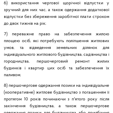
6) використання чергової щорічної відпустки у
зручний для них час, а також одержання додаткової
відпустки без збереження заробітної плати строком
до двох тижнів на рік;
7) переважне право на забезпечення жилою
площею осіб, які потребують поліпшення житлових
умов, та відведення земельних ділянок для
індивідуального житлового будівництва, садівництва і
городництва, першочерговий ремонт жилих
будинків і квартир цих осіб та забезпечення їх
паливом;
8) першочергове одержання позики на індивідуальне
(кооперативне) житлове будівництво з погашенням її
протягом 10 років починаючи з п'ятого року після
закінчення будівництва, а також першочергове
одержання позики для будівництва або придбання