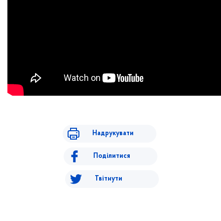
Надрукувати
Поділитися
Твітнути