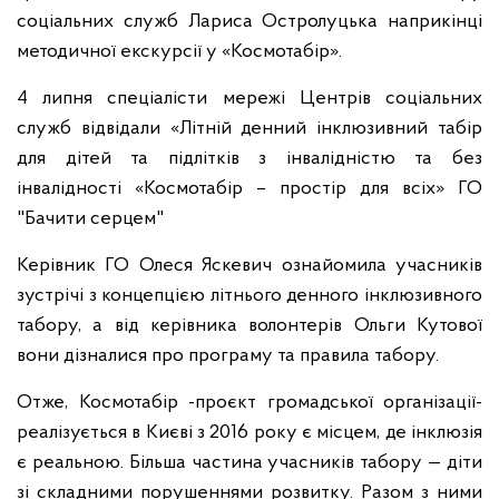
соціальних служб Лариса Остролуцька наприкінці
методичної екскурсії у «Космотабір».
4 липня спеціалісти мережі Центрів соціальних
служб відвідали «Літній денний інклюзивний табір
для дітей та підлітків з інвалідністю та без
інвалідності «Космотабір – простір для всіх» ГО
"Бачити серцем"
Керівник ГО Олеся Яскевич ознайомила учасників
зустрічі з концепцією літнього денного інклюзивного
табору, а від керівника волонтерів Ольги Кутової
вони дізналися про програму та правила табору.
Отже, Космотабір -проєкт громадської організації-
реалізується в Києві з 2016 року є місцем, де інклюзія
є реальною. Більша частина учасників табору — діти
зі складними порушеннями розвитку. Разом з ними