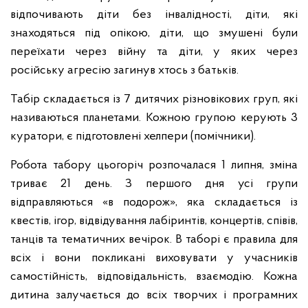
відпочивають діти без інвалідності, діти, які
знаходяться під опікою, діти, що змушені були
переїхати через війну та діти, у яких через
російську агресію загинув хтось з батьків.
Табір складається із 7 дитячих різновікових груп, які
називаються планетами. Кожною групою керують 3
куратори, є підготовлені хелпери (помічники).
Робота табору цьогоріч розпочалася 1 липня, зміна
триває 21 день. З першого дня усі групи
відправляються «в подорож», яка складається із
квестів, ігор, відвідування лабіринтів, концертів, співів,
танців та тематичних вечірок. В таборі є правила для
всіх і вони покликані виховувати у учасників
самостійність, відповідальність, взаємодію. Кожна
дитина залучається до всіх творчих і програмних