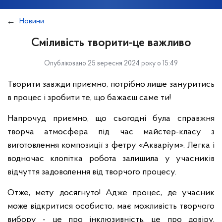
Новини
Сміливість творити-це важливо
Опубліковано 25 вересня 2024 року о 15:49
Творити завжди приємно, потрібно лише зануритись
в процес і зробити те, що бажаєш саме ти!
Напрочуд приємно, що сьогодні була справжня
творча атмосфера під час майстер-класу з
виготовлення композиції з фетру «Акваріум». Легка і
водночас клопітка робота залишила у учасників
відчуття задоволення від творчого процесу.
Отже, мету досягнуто! Адже процес, де учасник
може відкритися особисто, має можливість творчого
вибору - це про інклюзивність, це про довіру,