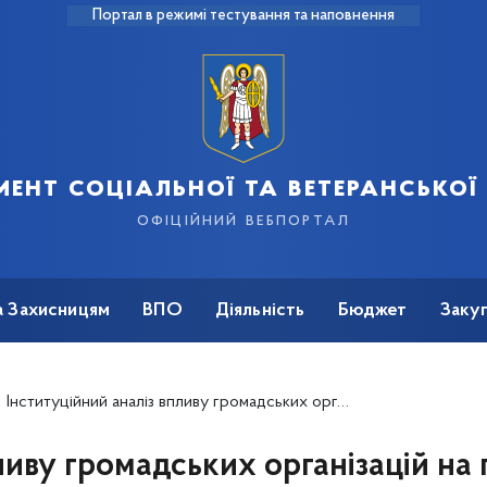
Портал в режимі тестування та наповнення
ент соціальної та ветеранської
офіційний вебпортал
а Захисницям
ВПО
Діяльність
Бюджет
Закуп
Інституційний аналіз впливу громадських організацій на просування гендерної рівності та розширення прав і можливостей жінок у м. Києві, жовтень – грудень 2024 року
ливу громадських організацій на