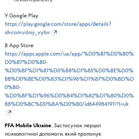
У Google Play:
https://play.google.com/store/apps/details?
id=com.vilniy_vybir
.
В App Store:
https://apps.apple.com/ua/app/%D0%B1%D0%B0%
D0%B7%D0%B0-
%D0%BF%D1%81%D0%B8%D1%85%D0%BE%D0%
BB%D0%BE%D0%B3%D1%96%D1%87%D0%BD%D
0%B0-
%D0%BF%D1%96%D0%B4%D1%82%D1%80%D0%
B8%D0%BC%D0%BA%D0%B0/id6449841911?l=uk
.
PFA Mobile Ukraine.
Застосунок першої
психологічної допомоги, який пропонує: