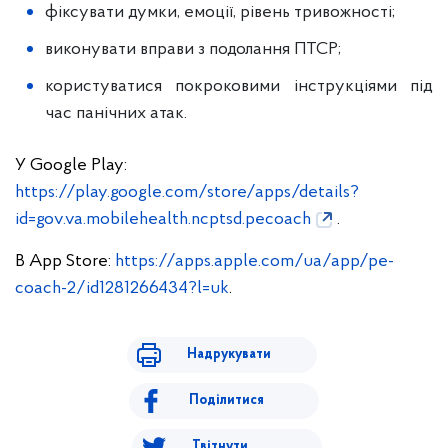
фіксувати думки, емоції, рівень тривожності;
виконувати вправи з подолання ПТСР;
користуватися покроковими інструкціями під
час панічних атак.
У Google Play:
https://play.google.com/store/apps/details?
id=gov.va.mobilehealth.ncptsd.pecoach
.
В App Store:
https://apps.apple.com/ua/app/pe-
coach-2/id1281266434?l=uk
.
Надрукувати
Поділитися
Твітнути