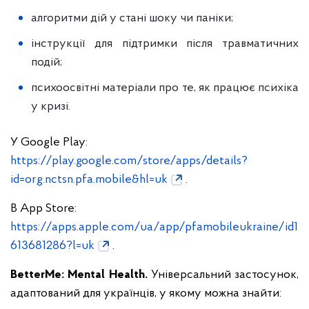
алгоритми дій у стані шоку чи паніки;
інструкції для підтримки після травматичних
подій;
психоосвітні матеріали про те, як працює психіка
у кризі.
У Google Play:
https://play.google.com/store/apps/details?
id=org.nctsn.pfa.mobile&hl=uk
.
В App Store:
https://apps.apple.com/ua/app/pfamobileukraine/id1
613681286?l=uk
.
BetterMe: Mental Health.
Універсальний застосунок,
адаптований для українців, у якому можна знайти: