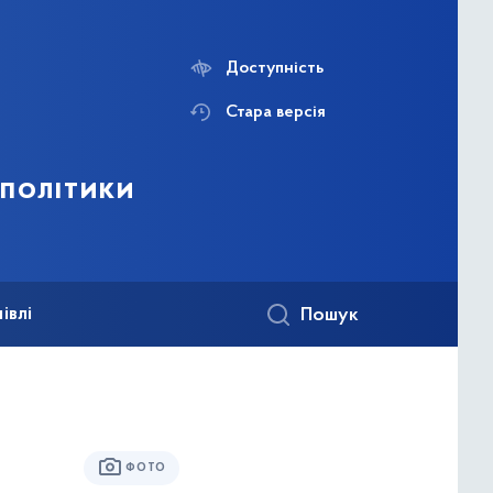
Доступність
Стара версія
 політики
івлі
Пошук
ФОТО