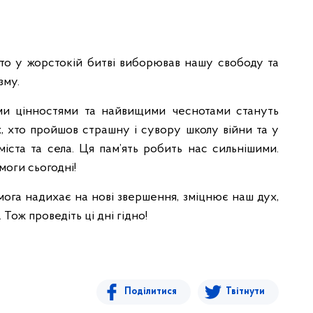
хто у жорстокій битві виборював нашу свободу та
зму.
и цінностями та найвищими чеснотами стануть
х, хто пройшов страшну і сувору школу війни та у
міста та села. Ця пам’ять робить нас сильнішими.
оги сьогодні!
га надихає на нові звершення, зміцнює наш дух,
Тож проведіть ці дні гідно!
Поділитися
Твітнути