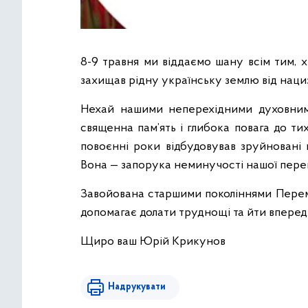
8-9 травня ми віддаємо шану всім тим, 
захищав рідну українську землю від наци
Нехай нашими неперехідними духовним
священна пам’ять і глибока повага до ти
повоєнні роки відбудовував зруйновані 
Вона — запорука неминучості нашої перем
Завойована старшими поколіннями Перемо
допомагає долати труднощі та йти вперед. 
Щиро ваш Юрій Крикунов
Надрукувати