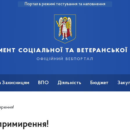
Портал в режимі тестування та наповнення
ент соціальної та ветеранської
офіційний вебпортал
а Захисницям
ВПО
Діяльність
Бюджет
Закуп
ирення!
 примирення!