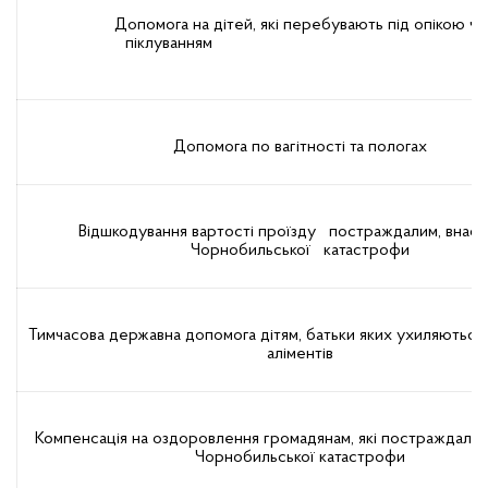
Допомога на дітей, які перебувають під опікою чи
піклуванням
Допомога по вагітності та пологах
Відшкодування вартості проїзду постраждалим, внас
Чорнобильської катастрофи
Тимчасова державна допомога дітям, батьки яких ухиляються
аліментів
Компенсація на оздоровлення громадянам, які постраждали
Чорнобильської катастрофи