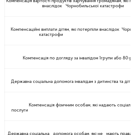
Компенсація вартості продуктів харчування громадянам, які
внаслідок Чорнобильської катастрофи
Компенсаційні виплати дітям, які потерпіли внаслідок
Чорно
катастрофи
Компенсація по догляду за інвалідом 1групи або 80-рі
Державна соціальна допомога інвалідам з дитинства та дітям
Компенсація фізичним особам, які надають соціальн
послуги
Державна соціальна допомога особам, які не мають права н