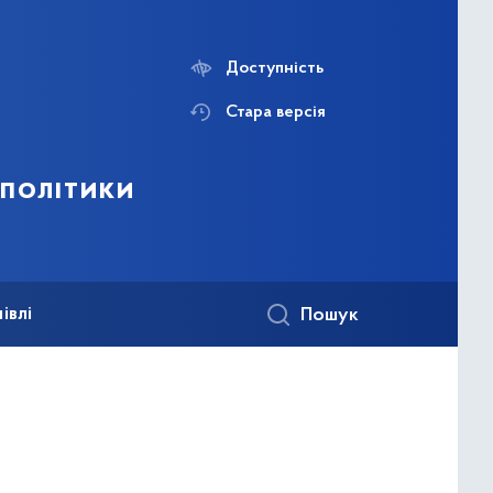
Доступність
Стара версія
 політики
івлі
Пошук
а