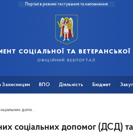
Портал в режимі тестування та наповнення
ент соціальної та ветеранської
офіційний вебпортал
а Захисницям
ВПО
Діяльність
Бюджет
Закуп
центром по нарахуванню та здійсненню соціальних виплат (11.08.14)
их соціальних допомог (ДСД) т