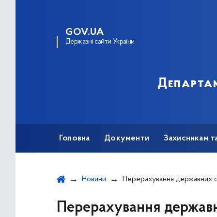
GOV.UA
Державні сайти України
Департам
Головна
Документи
Захисникам т
Новини
Перерахування державних соціальних допомог (ДСД) та компенсацій через уповноважені установи банків Київським міським 
Перерахування державн