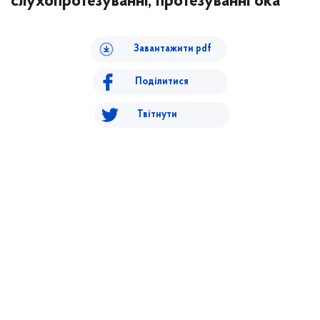
слухопротезуванні, протезуванні ока"
Завантажити pdf
Поділитися
Твітнути