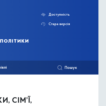
Доступність
Стара версія
 політики
івлі
Пошук
, СІМ’Ї,