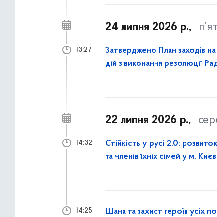
24 липня 2026 р.,
п’я
Затверджено План заходів на 
13:27
дій з виконання резолюції Р
року
22 липня 2026 р.,
сер
Стійкість у русі 2.0: розвито
14:32
та членів їхніх сімей у м. Києв
Шана та захист героїв усіх по
14:25