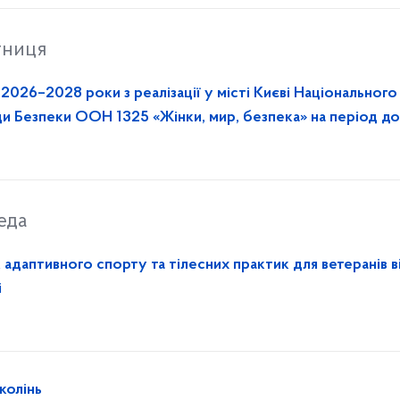
тниця
2026–2028 роки з реалізації у місті Києві Національного
ади Безпеки ООН 1325 «Жінки, мир, безпека» на період д
еда
к адаптивного спорту та тілесних практик для ветеранів в
і
колінь