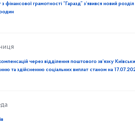
 з фінансової грамотності “Гаразд” з’явився новий розділ
 родин
тниця
ацій через відділення поштового зв’язку Київським
нню та здійсненню соціальних виплат станом на 17.07.20
еда
ів