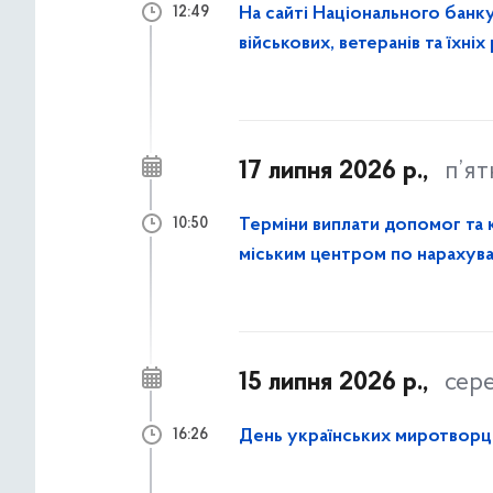
На сайті Національного банку
12:49
військових, ветеранів та їхніх
17 липня 2026 р.,
п’я
Терміни виплати допомог та компенс
10:50
міським центром по нарахува
15 липня 2026 р.,
сер
День українських миротворц
16:26