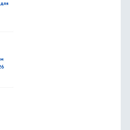
 для
26