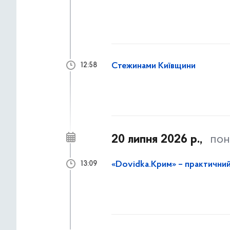
Стежинами Київщини
12:58
20 липня 2026 р.,
пон
«Dovidka.Крим» – практични
13:09