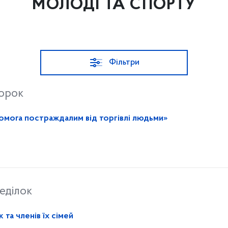
МОЛОДІ ТА СПОРТУ
Фільтри
торок
«Твої права – твій захист: допомога постраждалим від торгівлі людьми»
еділок
 та членів їх сімей