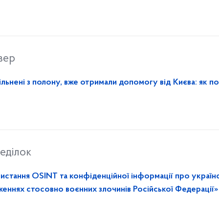
вер
вільнені з полону, вже отримали допомогу від Києва: як п
еділок
стання OSINT та конфіденційної інформації про україн
женнях стосовно воєнних злочинів Російської Федерації»