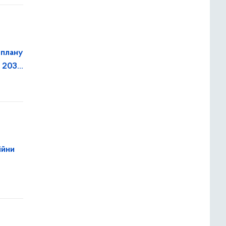
 плану
о 2030
ійни