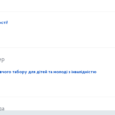
сті!
ер
чого табору для дітей та молоді з інвалідністю
да