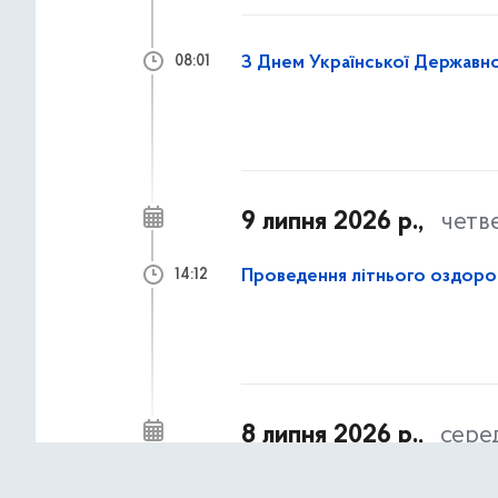
З Днем Української Державно
08:01
9 липня 2026 р.,
четв
Проведення літнього оздоров
14:12
8 липня 2026 р.,
сере
Турбота про психічне здоров'
17:15