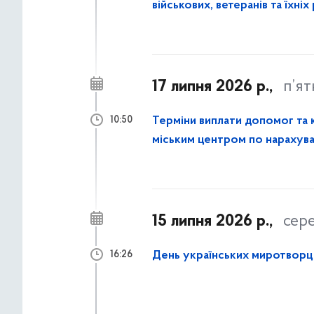
військових, ветеранів та їхніх
17 липня 2026 р.,
п’я
Терміни виплати допомог та компенс
10:50
міським центром по нарахува
15 липня 2026 р.,
сер
День українських миротворц
16:26