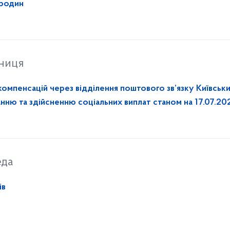
 родин
тниця
ацій через відділення поштового зв’язку Київським
нню та здійсненню соціальних виплат станом на 17.07.20
еда
ів