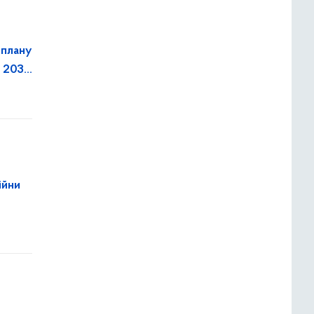
 плану
о 2030
ійни