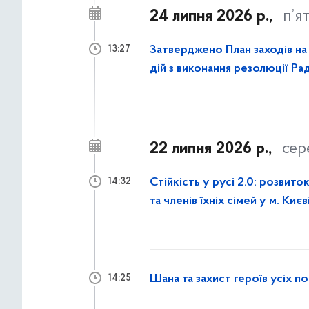
24 липня 2026 р.,
п’я
Затверджено План заходів на 
13:27
дій з виконання резолюції Р
року
22 липня 2026 р.,
сер
Стійкість у русі 2.0: розвито
14:32
та членів їхніх сімей у м. Києв
Шана та захист героїв усіх по
14:25