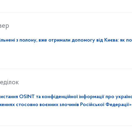
вер
вільнені з полону, вже отримали допомогу від Києва: як п
еділок
стання OSINT та конфіденційної інформації про україн
женнях стосовно воєнних злочинів Російської Федерації»