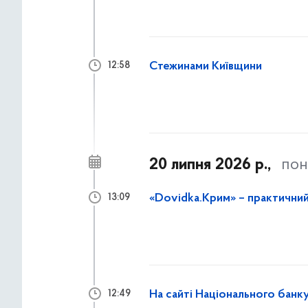
Стежинами Київщини
12:58
20 липня 2026 р.,
пон
«Dovidka.Крим» – практични
13:09
На сайті Національного банку
12:49