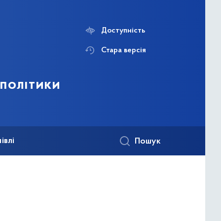
Доступність
Стара версія
 політики
івлі
Пошук