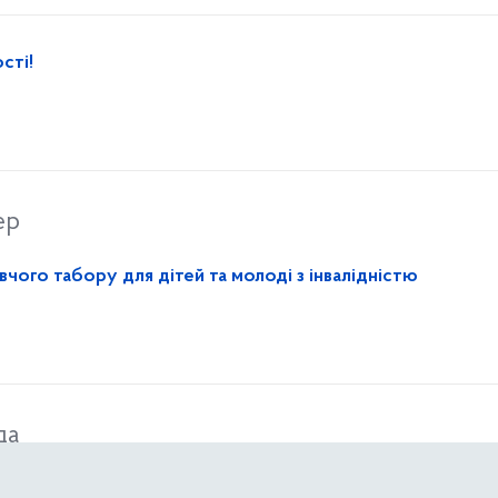
сті!
ер
чого табору для дітей та молоді з інвалідністю
да
я починається з візиту до сімейного лікаря