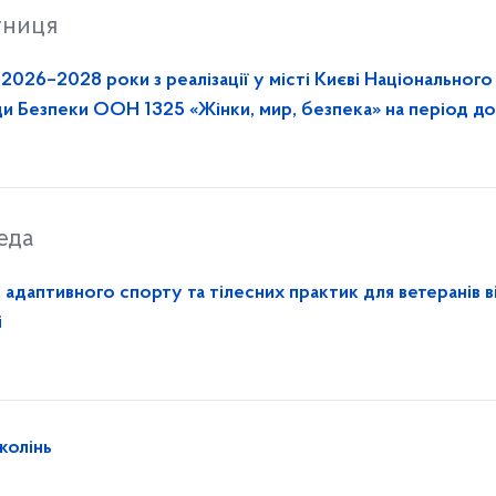
тниця
2026–2028 роки з реалізації у місті Києві Національного
ади Безпеки ООН 1325 «Жінки, мир, безпека» на період д
еда
к адаптивного спорту та тілесних практик для ветеранів в
і
колінь