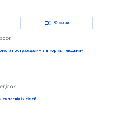
Фільтри
торок
«Твої права – твій захист: допомога постраждалим від торгівлі людьми»
еділок
 та членів їх сімей