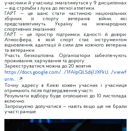
учасники й учасниці змагатимуться у 9 дисциплінах
— від стрільби з лука до легкої атлетики.
ГАРТ — це шанс стати частиною національних
збірних зі спорту ветеранів війни, які
представлятимуть Україну на міжнародних
спортивних змаганнях
ГАРТ — це простір підтримки, єдності й довіри.
Атмосфера, в якій спорт стає інструментом
відновлення, адаптації й сили для кожного ветерана
та ветеранки.
Участь безкоштовна. Організатори забезпечують
проживання, харчування та дорогу.
Зареєструватися можна до 20 жовтня
https://docs.google.com/.../1FAIpQLSdij1JXfkU.../viewf
orm...
Точну адресу в Києві кожен учасник і учасниця
отримають після підтвердження участі.
Результати відбору буде оголошено до 10 листопада
включно.
Запрошуємо долучатися — навіть якщо ще не брали
участі раніше.