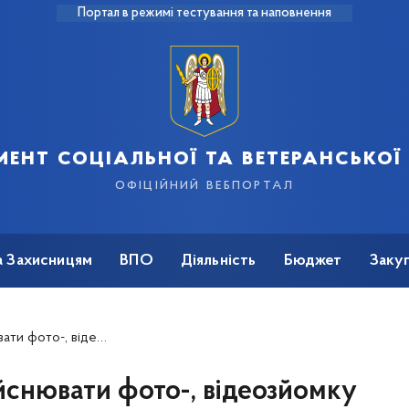
Портал в режимі тестування та наповнення
ент соціальної та ветеранської
офіційний вебпортал
а Захисницям
ВПО
Діяльність
Бюджет
Закуп
ісць уражень та будь-якого переміщення та розташування ЗСУ
йснювати фото-, відеозйомку