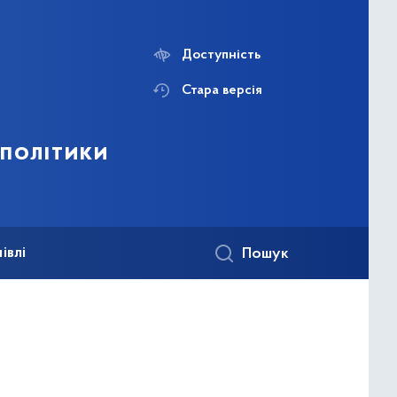
Доступність
Стара версія
 політики
івлі
Пошук