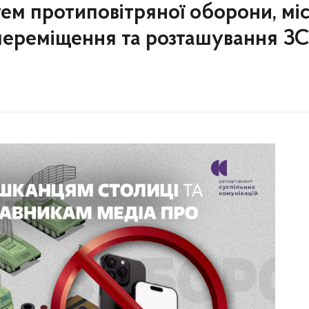
стем протиповітряної оборони, мі
 переміщення та розташування З