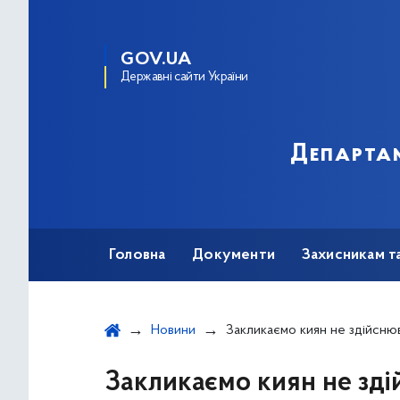
GOV.UA
Державні сайти України
Департам
Головна
Документи
Захисникам т
Новини
Закликаємо киян не здійснювати фото-, відеозйомку військових об’єктів, систем протиповітряної оборони, м
Закликаємо киян не зді