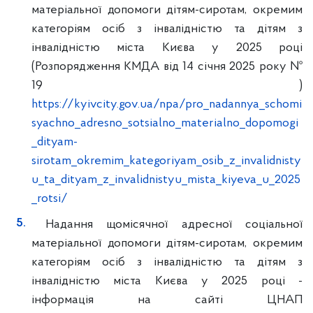
матеріальної допомоги дітям-сиротам, окремим
категоріям осіб з інвалідністю та дітям з
інвалідністю міста Києва у 2025 році
(Розпорядження КМДА від 14 січня 2025 року №
19 )
https://kyivcity.gov.ua/npa/pro_nadannya_schomi
syachno_adresno_sotsialno_materialno_dopomogi
_dityam-
sirotam_okremim_kategoriyam_osib_z_invalidnisty
u_ta_dityam_z_invalidnistyu_mista_kiyeva_u_2025
_rotsi/
Надання щомісячної адресної соціальної
матеріальної допомоги дітям-сиротам, окремим
категоріям осіб з інвалідністю та дітям з
інвалідністю міста Києва у 2025 році -
інформація на сайті ЦНАП