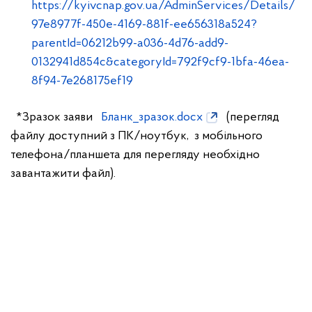
https://kyivcnap.gov.ua/AdminServices/Details/
97e8977f-450e-4169-881f-ee656318a524?
parentId=06212b99-a036-4d76-add9-
0132941d854c&categoryId=792f9cf9-1bfa-46ea-
8f94-7e268175ef19
*Зразок заяви
Бланк_зразок.docx
(перегляд
файлу доступний з ПК/ноутбук, з мобільного
телефона/планшета для перегляду необхідно
завантажити файл).