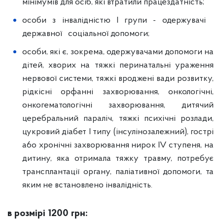
мінімумів для осіб, які втратили працездатність;
особи з інвалідністю I групи - одержувачі
державної соціальної допомоги;
особи, які є, зокрема, одержувачами допомоги на
дітей, хворих на тяжкі перинатальні ураження
нервової системи, тяжкі вроджені вади розвитку,
рідкісні орфанні захворювання, онкологічні,
онкогематологічні захворювання, дитячий
церебральний параліч, тяжкі психічні розлади,
цукровий діабет I типу (інсулінозалежний), гострі
a6o хронічні захворювання нирок IV ступеня, на
дитину, яка отримала тяжку травму, потребує
трансплантації органу, паліативної допомоги, та
яким не встановлено інвалідність.
в розмірі 1200 грн: