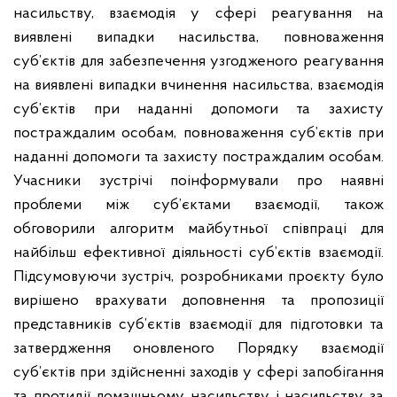
насильству, взаємодія у сфері реагування на
виявлені випадки насильства, повноваження
суб’єктів для забезпечення узгодженого реагування
на виявлені випадки вчинення насильства, взаємодія
суб’єктів при наданні допомоги та захисту
постраждалим особам, повноваження суб’єктів при
наданні допомоги та захисту постраждалим особам.
Учасники зустрічі поінформували про наявні
проблеми між суб’єктами взаємодії, також
обговорили алгоритм майбутньої співпраці для
найбільш ефективної діяльності суб’єктів взаємодії.
Підсумовуючи зустріч, розробниками проєкту було
вирішено врахувати доповнення та пропозиції
представників суб’єктів взаємодії для підготовки та
затвердження оновленого Порядку взаємодії
суб’єктів при здійсненні заходів у сфері запобігання
та протидії домашньому насильству і насильству за