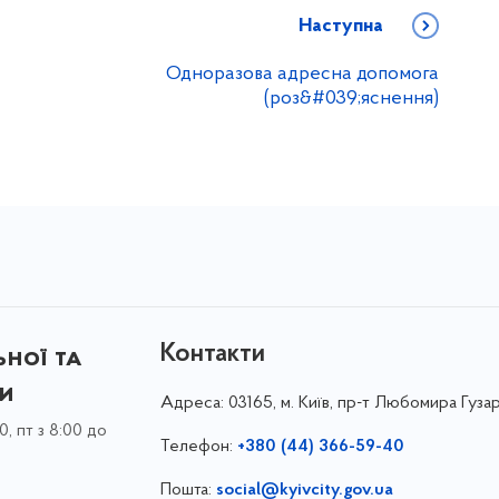
Наступна
Одноразова адресна допомога
(роз&#039;яснення)
Контакти
ної та
ки
Адреса:
03165, м. Київ, пр-т Любомира Гузар
0, пт з 8:00 до
Телефон:
+380 (44) 366-59-40
Пошта:
social@kyivcity.gov.ua