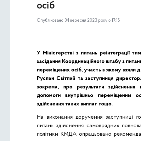
осіб
Опубліковано 04 вересня 2023 року о 17:15
У Міністерстві з питань реінтеграції т
засідання Координаційного штабу з питань
переміщених осіб, участь в якому взяли
Руслан Світлий та заступниця директора
зокрема, про результати здійснення 
допомоги внутрішньо переміщеним о
здійснення таких виплат тощо.
На виконання доручення заступниці голо
питань здійснення самоврядних повнов
політики КМДА опрацьовано рекомендаці