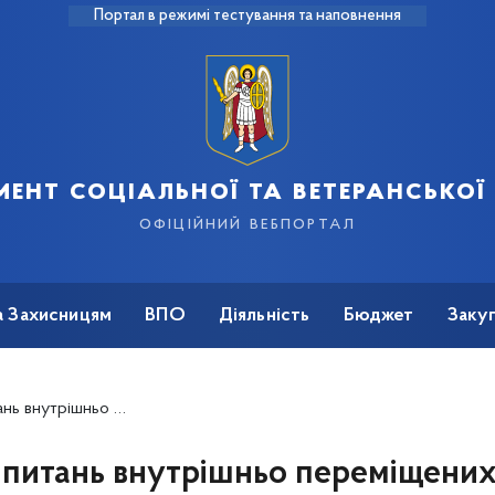
Портал в режимі тестування та наповнення
ент соціальної та ветеранської
офіційний вебпортал
а Захисницям
ВПО
Діяльність
Бюджет
Закуп
шньо переміщених осіб
з питань внутрішньо переміщени