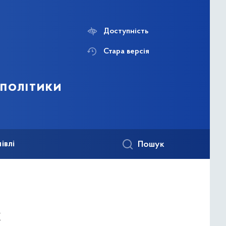
Доступність
Стара версія
 політики
івлі
Пошук
х