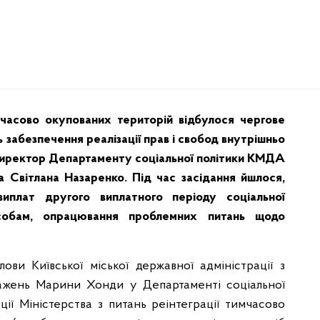
имчасово окупованих територій відбулося чергове
 забезпечення реалізації прав і свобод внутрішньо
 директор Департаменту соціальної політики КМДА
 Світлана Назаренко. Під час засідання йшлося,
виплат другого виплатного періоду соціальної
собам, опрацювання проблемних питань щодо
ви Київської міської державної адміністрації з
ажень Марини Хонди у Департаменті соціальної
ї Міністерства з питань реінтеграції тимчасово