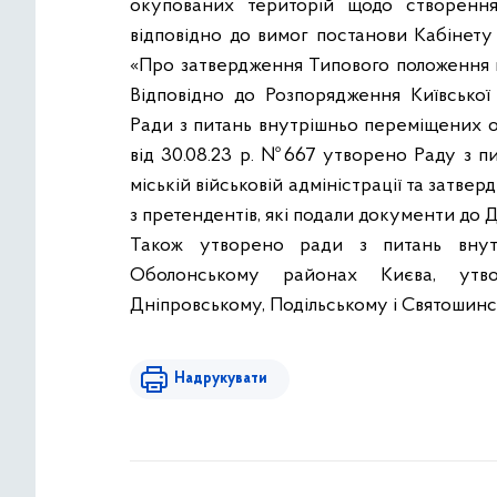
окупованих територій щодо створенн
відповідно до вимог постанови Кабінету
«Про затвердження Типового положення п
Відповідно до Розпорядження Київської 
Ради з питань внутрішньо переміщених осі
від 30.08.23 р. №667 утворено Раду з п
міській військовій адміністрації та затве
з претендентів, які подали документи до
Також утворено ради з питань внут
Оболонському районах Києва, утво
Дніпровському, Подільському і Святошин
Надрукувати