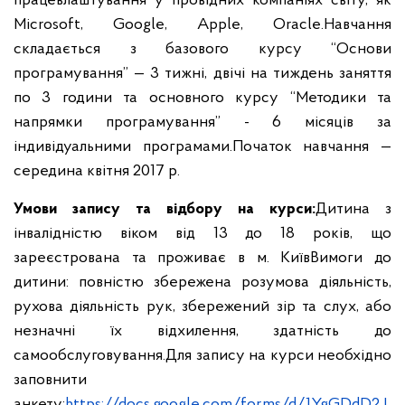
працевлаштування у провідних компаніях світу, як
Microsoft, Google, Apple, Oracle.
Навчання
складається з базового курсу “Основи
програмування” — 3 тижні, двічі на тиждень заняття
по 3 години та основного курсу “Методики та
напрямки програмування” - 6 місяців за
індивідуальними програмами.
Початок навчання —
середина квітня 2017 р.
Умови запису
та відбору
на курси:
Дитина з
інвалідністю віком від 13 до 18 років, що
зареєстрована та проживає в м. Київ
Вимоги до
дитини: повністю збережена розумова діяльність,
рухова діяльність рук, збережений зір та слух, або
незначні їх відхилення, здатність до
самообслуговування.
Для запису на курси необхідно
заповнити
анкету:
https://docs.google.com/forms/d/1YgGDdD2J