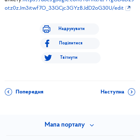
otz0zJm3itwf7O_33GCjc3GYzBJdD2oG30U/edit
Надрукувати
Поділитися
Твітнути
Попередня
Наступна
Мапа порталу