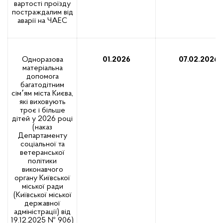
вартості проїзду
постраждалим від
аварії на ЧАЕС
Одноразова
01.2026
07.02.2026
матеріальна
допомога
багатодітним
сім՚ям міста Києва,
які виховують
троє і більше
дітей у 2026 році
(наказ
Департаменту
соціальної та
ветеранської
політики
виконавчого
органу Київської
міської ради
(Київської міської
державної
адміністрації) від
19.12.2025 № 906)