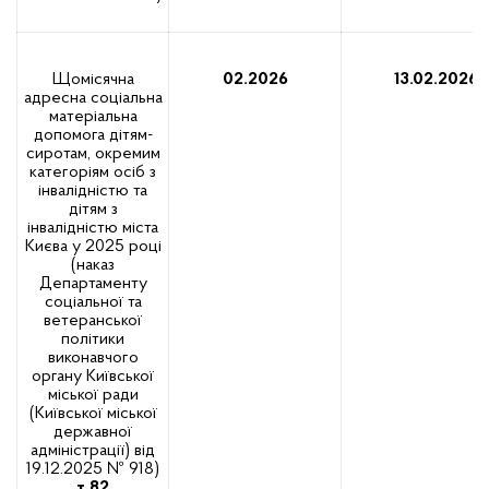
Щомісячна
02.2026
13.02.2026
адресна соціальна
матеріальна
допомога дітям-
сиротам, окремим
категоріям осіб з
інвалідністю та
дітям з
інвалідністю міста
Києва у 2025 році
(наказ
Департаменту
соціальної та
ветеранської
політики
виконавчого
органу Київської
міської ради
(Київської міської
державної
адміністрації) від
19.12.2025 № 918)
т.82