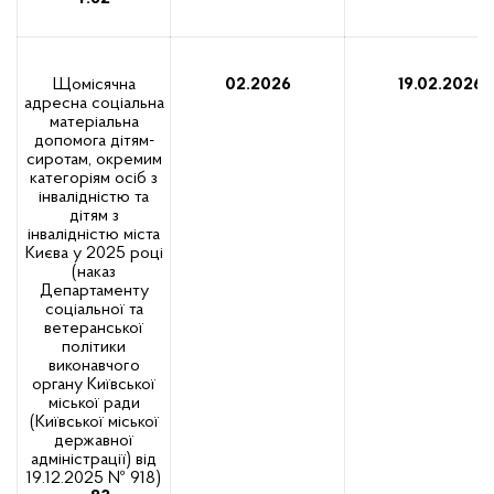
Щомісячна
02.2026
19.02.2026
адресна соціальна
матеріальна
допомога дітям-
сиротам, окремим
категоріям осіб з
інвалідністю та
дітям з
інвалідністю міста
Києва у 2025 році
(наказ
Департаменту
соціальної та
ветеранської
політики
виконавчого
органу Київської
міської ради
(Київської міської
державної
адміністрації) від
19.12.2025 № 918)