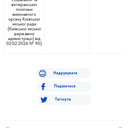
соціальної та
ветеранської
політики
виконавчого
органу Київської
міської ради
(Київської міської
державної
адміністрації) від
02.02.2026 № 90).
Надрукувати
Поділитися
Твітнути