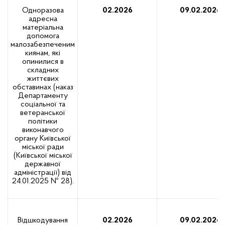
Одноразова
02.2026
09.02.2026
адресна
матеріальна
допомога
малозабезпеченим
киянам, які
опинилися в
складних
життєвих
обставинах (наказ
Департаменту
соціальної та
ветеранської
політики
виконавчого
органу Київської
міської ради
(Київської міської
державної
адміністрації) від
24.01.2025 № 28).
Відшкодування
02.2026
09.02.2026