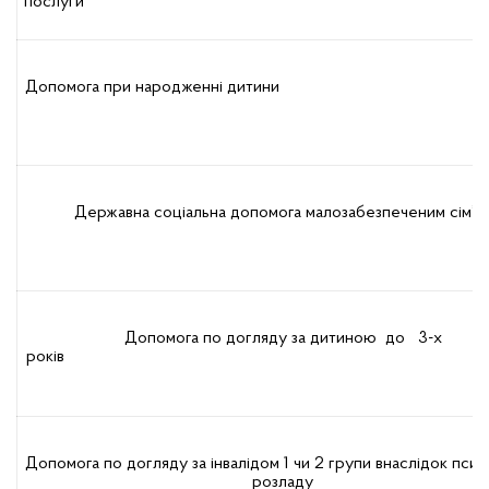
послуги
Допомога при народженні дитини
Державна соціальна допомога малозабезпеченим сім’я
Допомога по догляду за дитиною до 3-х
років
Допомога по догляду за інвалідом 1 чи 2 групи внаслідок пси
розладу