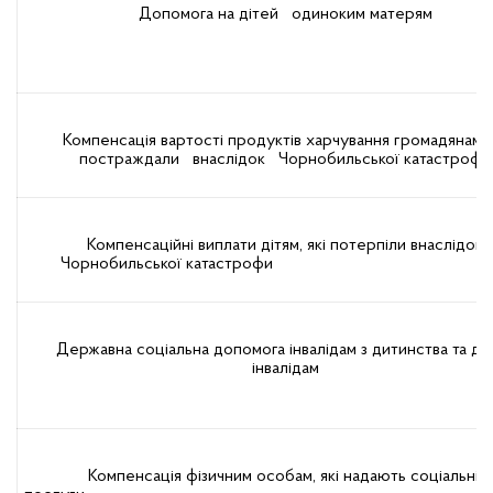
Допомога на дітей одиноким матерям
Компенсація вартості продуктів харчування громадянам, я
постраждали внаслідок Чорнобильської катастрофи
Компенсаційні виплати дітям, які потерпіли внаслідок
Чорнобильської катастрофи
Державна соціальна допомога інвалідам з дитинства та діт
інвалідам
Компенсація фізичним особам, які надають соціальні