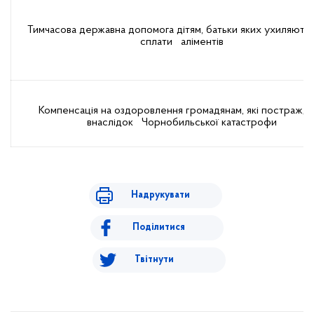
Тимчасова державна допомога дітям, батьки яких ухиляютьс
сплати аліментів
Компенсація на оздоровлення громадянам, які постражд
внаслідок Чорнобильської катастрофи
Надрукувати
Поділитися
Твітнути