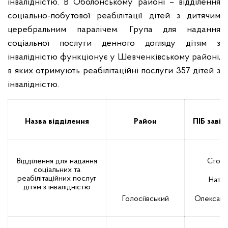
інвалідністю. В Оболонському районі – відділення
соціально-побутової реабілітації дітей з дитячим
церебральним паралічем. Група для надання
соціальної послуги денного догляду дітям з
інвалідністю функціонує у Шевченківському районі,
в яких отримують реабілітаційні послуги 357 дітей з
інвалідністю.
Назва відділення
Район
ПІБ завід
Відділення для надання
Стогн
соціальних та
реабілітаційних послуг
Натал
дітям з інвалідністю
Голосіївський
Олександ