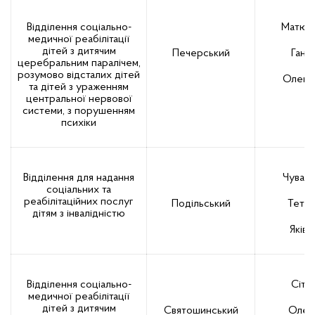
Відділення соціально-
Матюш
медичної реабілітації
дітей з дитячим
Печерський
Ганн
церебральним паралічем,
розумово відсталих дітей
Олегів
та дітей з ураженням
центральної нервової
системи, з порушенням
психіки
Відділення для надання
Чувако
соціальних та
реабілітаційних послуг
Подільський
Тетян
дітям з інвалідністю
Яківн
Відділення соціально-
Сіта
медичної реабілітації
дітей з дитячим
Святошинський
Олен