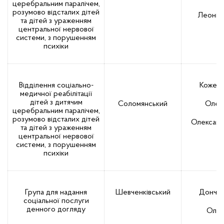
церебральним паралічем,
розумово відсталих дітей
Леоніді
та дітей з ураженням
центральної нервової
системи, з порушенням
психіки
Відділення соціально-
Кожем
медичної реабілітації
дітей з дитячим
Соломянський
Олен
церебральним паралічем,
розумово відсталих дітей
Олександ
та дітей з ураженням
центральної нервової
системи, з порушенням
психіки
Група для надання
Шевченківський
Донче
соціальної послуги
денного догляду
Ольг