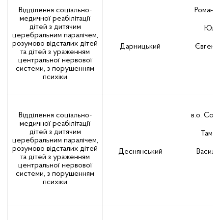
Відділення соціально-
Романе
медичної реабілітації
дітей з дитячим
Юлі
церебральним паралічем,
розумово відсталих дітей
Дарницький
Євгенії
та дітей з ураженням
центральної нервової
системи, з порушенням
психіки
Відділення соціально-
в.о. Сол
медичної реабілітації
дітей з дитячим
Тамар
церебральним паралічем,
розумово відсталих дітей
Деснянський
Василі
та дітей з ураженням
центральної нервової
системи, з порушенням
психіки