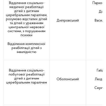
Відділення соціально-
Пархом
медичної реабілітації
дітей з дитячим
Діна
церебральним паралічем,
розумово відсталих дітей
Дніпровський
Василі
та дітей з ураженням
центральної нервової
системи, з порушенням
психіки
Відділення комплексної
реабілітації дітей з
інвалідністю
Відділення соціально-
Гайде
побутової реабілітації
дітей з дитячим
Оболонський
Людми
церебральним паралічем
Сергіїі