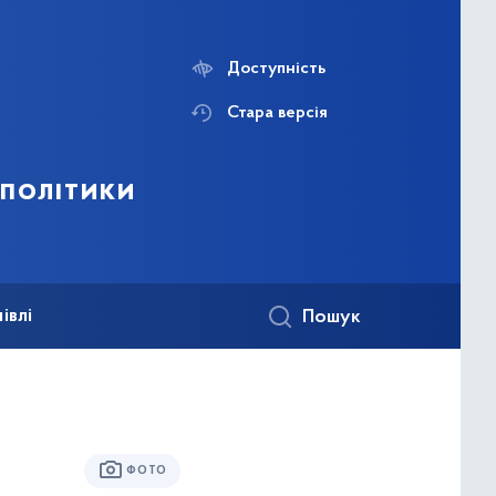
Доступність
Стара версія
 політики
івлі
Пошук
ФОТО