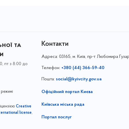
Контакти
ної та
ки
Адреса:
03165, м. Київ, пр-т Любомира Гузар
0, пт з 8:00 до
Телефон:
+380 (44) 366-59-40
Пошта:
social@kyivcity.gov.ua
 режимі
Офіційний портал Києва
Київська міська рада
ліцензією
Creative
,
ernational license
Портал послуг