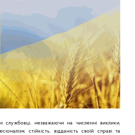
і службовці, незважаючи на численні виклики,
налізм, стійкість, відданість своїй справі та