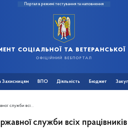
Портал в режимі тестування та наповнення
ент соціальної та ветеранської
офіційний вебпортал
а Захисницям
ВПО
Діяльність
Бюджет
Закуп
цівників соціальної сфери
ржавної служби всіх працівників