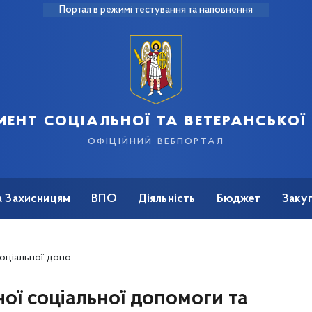
Портал в режимі тестування та наповнення
ент соціальної та ветеранської
офіційний вебпортал
а Захисницям
ВПО
Діяльність
Бюджет
Закуп
 нарахуванню та здійсненню соціальних виплат станом на 26.02.2016
ї соціальної допомоги та