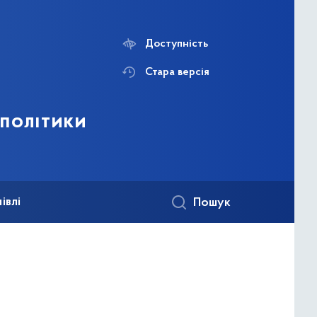
Доступність
Стара версія
 політики
івлі
Пошук