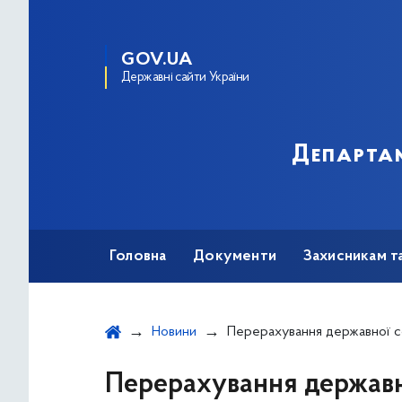
GOV.UA
Державні сайти України
Департам
Головна
Документи
Захисникам т
Новини
Перерахування державної соціальної допомоги та компенсації через уповноважені установи банків Київським міським центром по
Перерахування державно