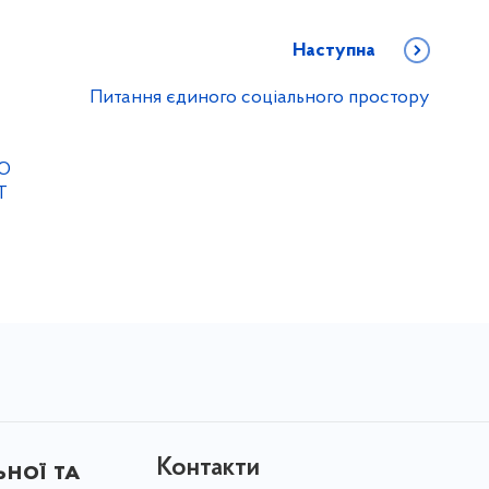
Наступна
Питання єдиного соціального простору
Ю
Т
Контакти
ної та