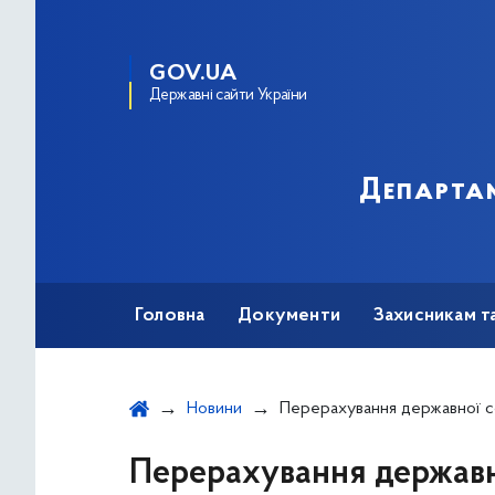
GOV.UA
Державні сайти України
Департам
Головна
Документи
Захисникам т
Новини
Перерахування державної соціальної допомоги та компенсації через уповноважені установи банків Київським міським центром по
Перерахування державно