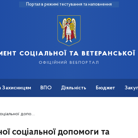
Портал в режимі тестування та наповнення
ент соціальної та ветеранської
офіційний вебпортал
а Захисницям
ВПО
Діяльність
Бюджет
Закуп
 нарахуванню та здійсненню соціальних виплат станом на 25.05.2015
ї соціальної допомоги та