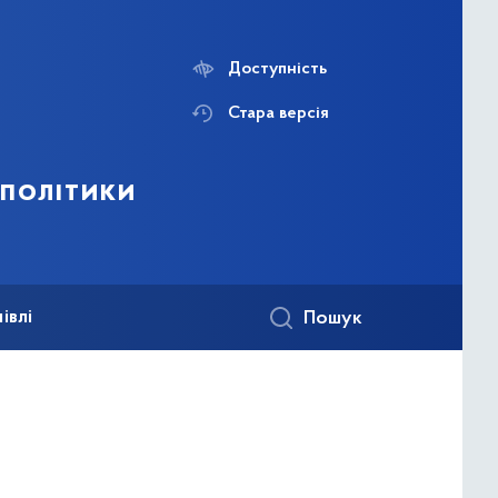
Доступність
Стара версія
 політики
івлі
Пошук