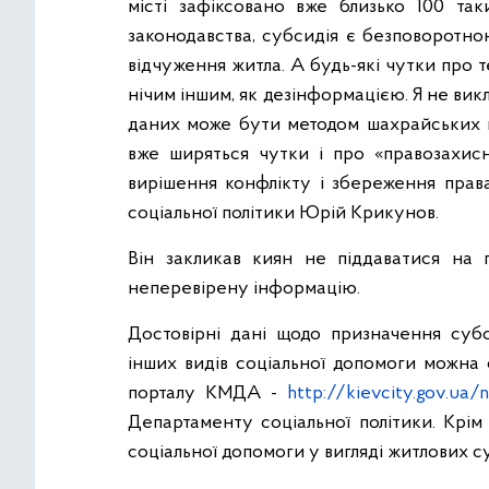
місті зафіксовано вже близько 100 так
законодавства, субсидія є безповоротною
відчуження житла. А будь-які чутки про т
нічим іншим, як дезінформацією. Я не в
даних може бути методом шахрайських 
вже ширяться чутки і про «правозахисн
вирішення конфлікту і збереження прав
соціальної політики Юрій Крикунов.
Він закликав киян не піддаватися на 
неперевірену інформацію.
Достовірні дані щодо призначення суб
інших видів соціальної допомоги можна 
порталу КМДА -
http://kievcity.gov.ua/
Департаменту соціальної політики. Крім
соціальної допомоги у вигляді житлових су