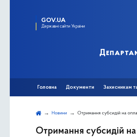
GOV.UA
Державні сайти України
Департам
Головна
Документи
Захисникам т
Новини
Отримання субсидій на оплату послуг ЖКП не тягне за собою зміну форми власно
Отримання субсидій на 