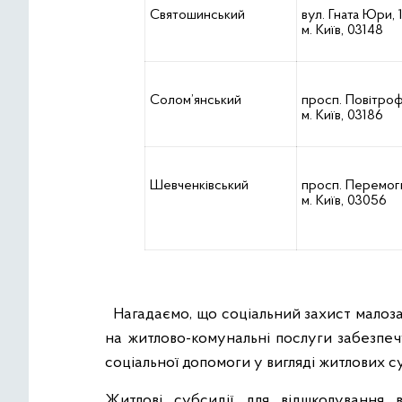
Святошинський
вул. Гната Юри, 1
м. Київ, 03148
Солом’янський
просп. Повітроф
м. Київ, 03186
Шевченківський
просп. Перемоги
м. Київ, 03056
Нагадаємо, що соціальний захист малоза
на житлово-комунальні послуги забезпе
соціальної допомоги у вигляді житлових с
Житлові субсидії для відшкодування 