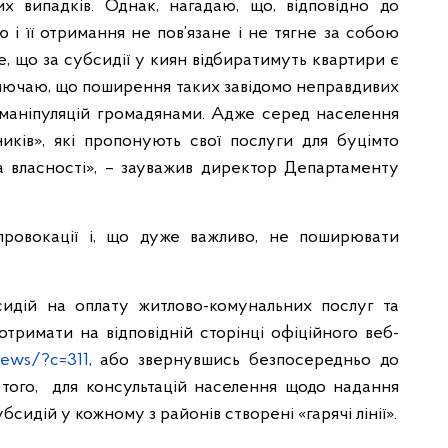
их випадків. Однак, нагадаю, що, відповідно до
 і її отримання не пов’язане і не тягне за собою
е, що за субсидії у киян відбиратимуть квартири є
иключаю, що поширення таких завідомо неправдивих
маніпуляцій громадянами. Адже серед населення
иків», які пропонують свої послуги для буцімто
а власності», – зауважив директор Департаменту
провокації і, що дуже важливо, не поширювати
сидій на оплату житлово-комунальних послуг та
отримати на відповідній сторінці офіційного веб-
news/?c=311
, або звернувшись безпосередньо до
 того, для консультацій населення щодо надання
бсидій у кожному з районів створені «гарячі лінії».