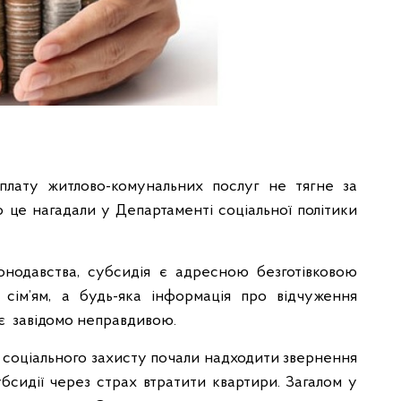
плату житлово-комунальних послуг не тягне за
 це нагадали у Департаменті соціальної політики
онодавства, субсидія є адресною безготівковою
сім’ям, а будь-яка інформація про відчуження
 є завідомо неправдивою.
а соціального захисту почали надходити звернення
субсидії через страх втратити квартири. Загалом у