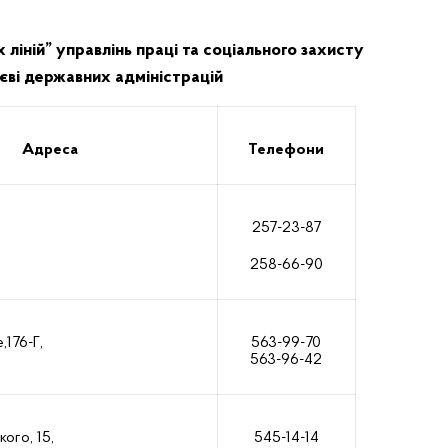
ліній” управлінь праці та соціального захисту
иєві державних адміністрацій
Адреса
Телефони
257-23-87
258-66-90
,176-Г,
563-99-70
563-96-42
ого, 15,
545-14-14