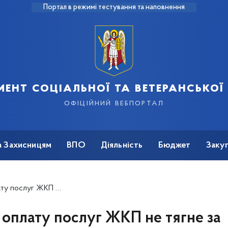
Портал в режимі тестування та наповнення
ент соціальної та ветеранської
офіційний вебпортал
а Захисницям
ВПО
Діяльність
Бюджет
Закуп
сті житла – Департамент соціальної політики
оплату послуг ЖКП не тягне за