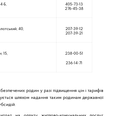
4-Б,
405-73-13
276-45-38
лотський, 40,
207-39-12
207-39-21
, 15,
238-00-51
236-14-71
безпечених родин у разі підвищення цін і тарифів
чується шляхом надання таким родинам державної
убсидій.
витрат на оплату житлово-комунальних послуг