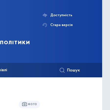
Доступність
Стара версія
 політики
івлі
Пошук
ФОТО