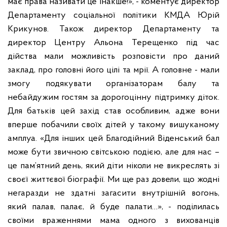
має права називати це інакше!», - коментує директор
Департаменту соціальної політики КМДА Юрій
Крикунов.
Також директор Департаменту та
директор Центру Альона Терещенко під час
дійства мали можливість розповісти про даний
заклад, про головні його цілі та мрії. А головне - мали
змогу подякувати організаторам балу та
небайдужим гостям за дорогоцінну підтримку діток.
Для батьків цей захід став особливим, адже вони
вперше побачили своїх дітей у такому вишуканому
амплуа. «Для інших цей Благодійний Віденський бал
може бути звичною світською подією, але для нас –
це пам’ятний день, який діти ніколи не викреслять зі
своєї життєвої біографії. Ми ще раз довели, що жодні
негаразди не здатні загасити внутрішній вогонь,
який палав, палає, й буде палати…», - поділилась
своїми враженнями мама одного з вихованців