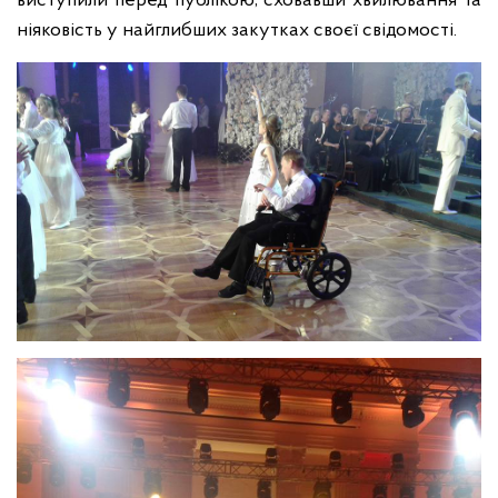
виступили перед публікою, сховавши хвилювання та
ніяковість у найглибших закутках своєї свідомості.