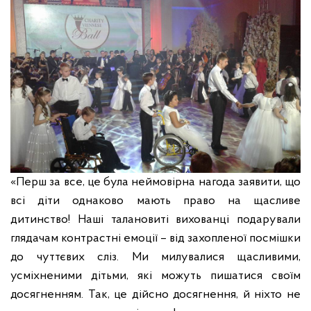
«Перш за все, це була неймовірна нагода заявити, що
всі діти однаково мають право на щасливе
дитинство! Наші талановиті вихованці подарували
глядачам контрастні емоції – від захопленої посмішки
до чуттєвих сліз. Ми милувалися щасливими,
усміхненими дітьми, які можуть пишатися своїм
досягненням. Так, це дійсно досягнення, й ніхто не