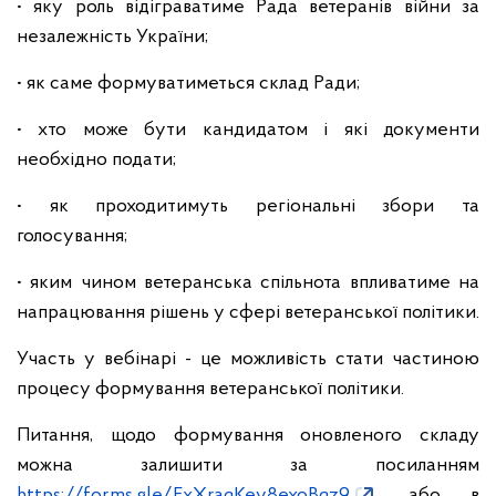
• яку роль відіграватиме Рада ветеранів війни за
незалежність України;
• як саме формуватиметься склад Ради;
• хто може бути кандидатом і які документи
необхідно подати;
• як проходитимуть регіональні збори та
голосування;
• яким чином ветеранська спільнота впливатиме на
напрацювання рішень у сфері ветеранської політики.
Участь у вебінарі - це можливість стати частиною
процесу формування ветеранської політики.
Питання, щодо формування оновленого складу
можна залишити за посиланням
https://forms.gle/ExXraqKev8exoBqz9
або в