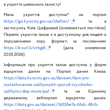
в укриття цивільного захисту!
Мапа укриттів доступна* на порталі
https://gis.kyivcity.gov.ua/shelter/
та в
застосунку Київ Цифровий (оновлюється постійно).
Перелік укриттів також є в доступному для людей із
порушеннями зору форматі за посиланням:
https://e.surl.li/zrbgdl
(дата оновлення:
22.05.2026).
Інформація про укриття також доступна у формі
відкритих даних на Порталі даних Києва:
https://data.kyivcity.gov.ua/dataset/dani-pro-
roztashuvannia-zakhysnykh-sporud-tsyvilnoho-
zakhystu-dep-municipal
та на Єдиному
державному вебпорталі відкритих даних:
https://data.gov.ua/dataset/16026e7a-65dc-48cb-