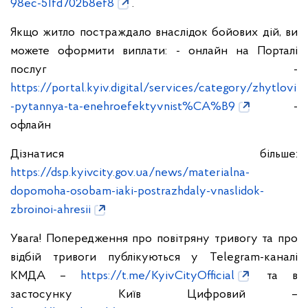
98ec-51fd702b8ef8
.
Якщо житло постраждало внаслідок бойових дій, ви
можете оформити виплати:
- онлайн на Порталі
послуг -
https://portal.kyiv.digital/services/category/zhytlovi
-pytannya-ta-enehroefektyvnist%CA%B9
-
офлайн
Дізнатися більше:
https://dsp.kyivcity.gov.ua/news/materialna-
dopomoha-osobam-iaki-postrazhdaly-vnaslidok-
zbroinoi-ahresii
Увага! Попередження про повітряну тривогу та про
відбій тривоги публікуються у Telegram-каналі
КМДА –
https://t.me/KyivCityOfficial
та в
застосунку Київ Цифровий –