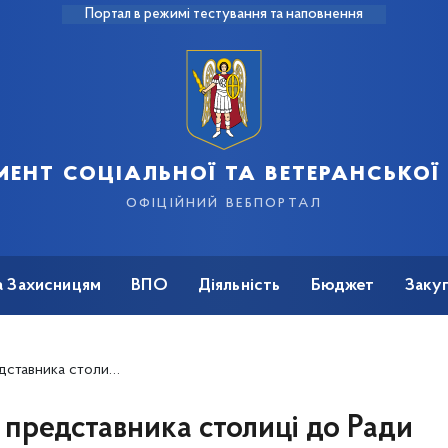
Портал в режимі тестування та наповнення
ент соціальної та ветеранської
офіційний вебпортал
а Захисницям
ВПО
Діяльність
Бюджет
Закуп
аїни при Міністерстві у справах ветеранів України
представника столиці до Ради