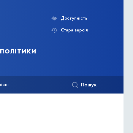
Доступність
Стара версія
 політики
івлі
Пошук