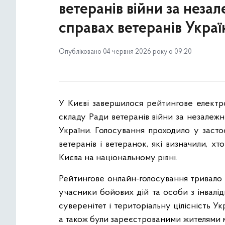
ветеранів війни за незал
справах ветеранів Украї
Опубліковано 04 червня 2026 року о 09:20
У Києві завершилося рейтингове електро
складу Ради ветеранів війни за незалежн
України. Голосування проходило у заст
ветеранів і ветеранок, які визначили, х
Києва на національному рівні.
Рейтингове онлайн-голосування тривало 
учасники бойових дій та особи з інвалід
суверенітет і територіальну цілісність У
а також були зареєстрованими жителями м