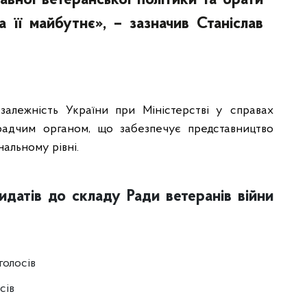
вної ветеранської політики та брати
а її майбутнє», – зазначив Станіслав
залежність України при Міністерстві у справах
орадчим органом, що забезпечує представництво
нальному рівні.
идатів до складу Ради ветеранів війни
голосів
сів