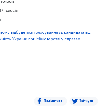
голосів
7 голосів
и
вому відбудеться голосування за кандидата від
жність України при Міністерстві у справах
Поділитися
Твітнути