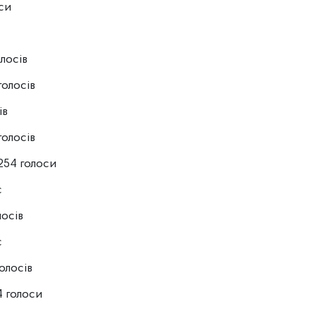
си
лосів
олосів
ів
олосів
254 голоси
с
осів
с
олосів
4 голоси