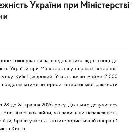
ежність України при Міністерстві
ни
нне голосування за представника від столиці до
ість України при Міністерстві у справах ветеранів
осунку Київ Цифровий. Участь взяли майже 2 500
то представлятиме інтереси ветеранської спільноти
з 28 до 31 травня 2026 року. До нього долучилися
ністю внаслідок війни, які захищали незалежність,
країни, брали участь в антитерористичній операції,
іста Києва.