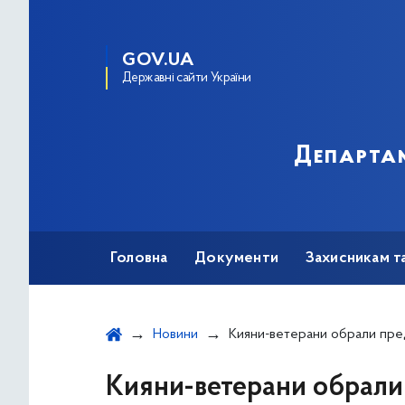
GOV.UA
Державні сайти України
Департам
Головна
Документи
Захисникам т
Новини
Кияни-ветерани обрали представника столиці до Ради ветеранів війни за незалежність Укр
Кияни-ветерани обрали 