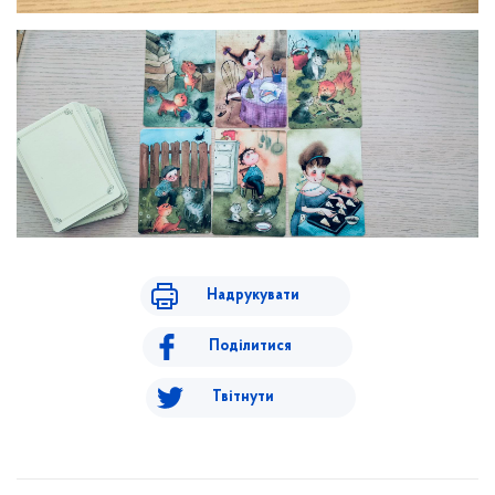
Надрукувати
Поділитися
Твітнути