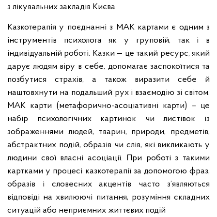
з лікувальних закладів Києва.
Казкотерапія у поєднанні з МАК картами є одним з
інструментів психолога як у груповій, так і в
індивідуальній роботі. Казки — це такий ресурс, який
дарує людям віру в себе, допомагає заспокоїтися та
позбутися страхів, а також виразити себе й
наштовхнути на подальший рух і взаємодію зі світом.
МАК карти (метафорично-асоціативні карти) – це
набір психологічних картинок чи листівок із
зображеннями людей, тварин, природи, предметів,
абстрактних подій, образів чи слів, які викликають у
людини свої власні асоціації. При роботі з такими
картками у процесі казкотерапії за допомогою фраз,
образів і словесних акцентів часто з’являються
відповіді на хвилюючі питання, розуміння складних
ситуацій або неприємних життєвих подій