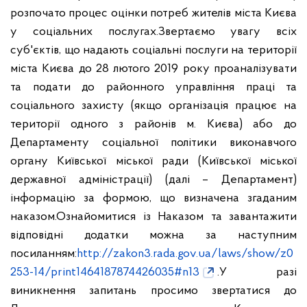
розпочато процес оцінки потреб жителів міста Києва
у соціальних послугах.
Звертаємо увагу всіх
суб'єктів, що надають соціальні послуги на території
міста Києва до 28 лютого 2019 року проаналізувати
та подати до районного управління праці та
соціального захисту (якщо організація працює на
території одного з районів м. Києва) або до
Департаменту соціальної політики виконавчого
органу Київської міської ради (Київської міської
державної адміністрації) (далі – Департамент)
інформацію за формою, що визначена згаданим
наказом.
Ознайомитися із Наказом та завантажити
відповідні додатки можна за наступним
посиланням:
http://zakon3.rada.gov.ua/laws/show/z0
253-14/print1464187874426035#n13
.
У разі
виникнення запитань просимо звертатися до