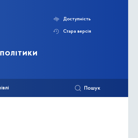
Доступність
Стара версія
 політики
івлі
Пошук