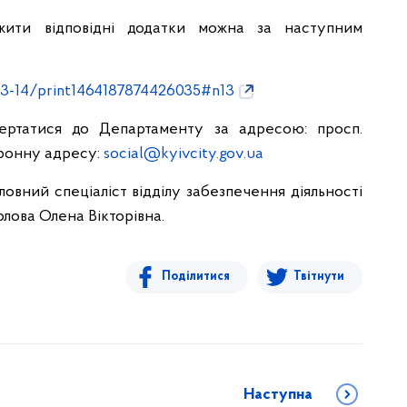
жити відповідні додатки можна за наступним
53-14/print1464187874426035#n13
ертатися до Департаменту за адресою: просп.
тронну адресу:
social@kyivcity.gov.ua
ловний спеціаліст відділу забезпечення діяльності
лова Олена Вікторівна.
Поділитися
Твітнути
Наступна