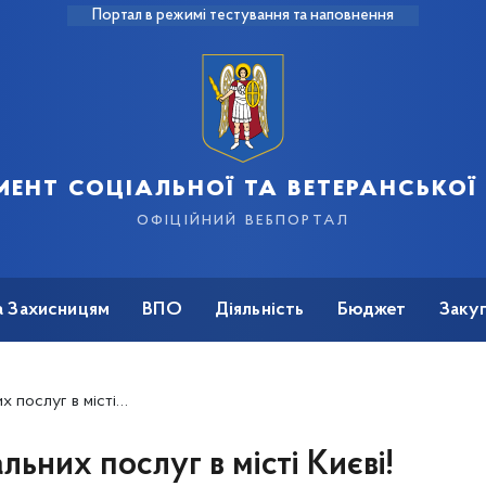
Портал в режимі тестування та наповнення
ент соціальної та ветеранської
офіційний вебпортал
а Захисницям
ВПО
Діяльність
Бюджет
Закуп
лів міста Києва у соціальних послугах на 2021 рік
льних послуг в місті Києві!