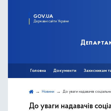
GOV.UA
Державні сайти України
Департам
Головна
Документи
Захисникам т
Новини
До уваги надавачів соціальних послуг в місті Києві! Розпочато процес оцінки потреб жите
До уваги надавачів соціа