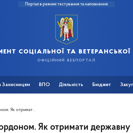
Портал в режимі тестування та наповнення
ент соціальної та ветеранської
офіційний вебпортал
а Захисницям
ВПО
Діяльність
Бюджет
Закуп
ати державну допомогу?
кордоном. Як отримати державну