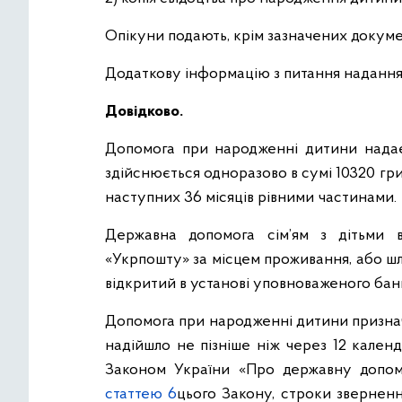
Опікуни подають, крім зазначених докумен
Додаткову інформацію з питання надання 
Довідково.
Допомога при народженні дитини надаєт
здійснюється одноразово в сумі 10320 гр
наступних 36 місяців рівними частинами.
Державна допомога сім’ям з дітьми 
«Укрпошту» за місцем проживання, або ш
відкритий в установі уповноваженого бан
Допомога при народженні дитини признач
надійшло не пізніше ніж через 12 календ
Законом України «Про державну допомо
статтею 6
цього Закону, строки звернен