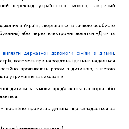
ійний переклад українською мовою, завірений
оджених в Україні, звертаються із заявою особисто
ування) або через електронні додатки «Дія» та
 виплати державної допомоги сім'ям з дітьми
,
стрів, допомога при народженні дитини надається
 постійно проживають разом з дитиною, з метою
ного утримання та виховання.
нні дитини за умови пред’явлення паспорта або
дається:
яким постійно проживає дитина, що складається за
(з пред’явленням оригіналу).