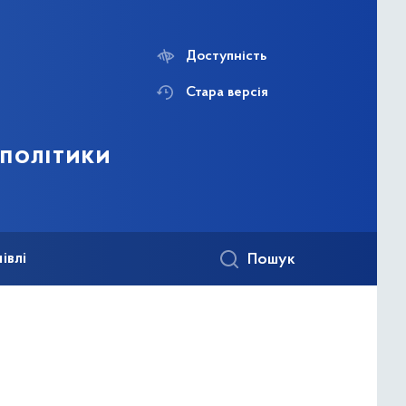
Доступність
Стара версія
 політики
івлі
Пошук