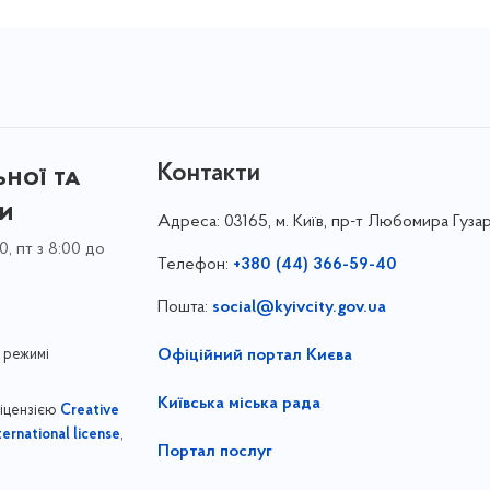
Контакти
ної та
ки
Адреса:
03165, м. Київ, пр-т Любомира Гузар
0, пт з 8:00 до
Телефон:
+380 (44) 366-59-40
Пошта:
social@kyivcity.gov.ua
 режимі
Офіційний портал Києва
Київська міська рада
ліцензією
Creative
,
ernational license
Портал послуг