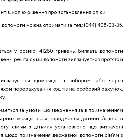
тів, копію рішення про встановлення опіки.
допомоги можна отримати за тел.: (044) 408-03-35.
ься у розмірі 41280 гривень. Виплата допомоги
ивень, решта суми допомоги виплачується протягом
виплачується щомісяця за вибором: або через
ляхом перерахування коштів на особовий рахунок,
ку.
ається за умови, що звернення за її призначенням
арних місяців після народження дитини. Згідно із
гу сім’ям з дітьми» установлено, що визначені
ня щодо призначення державної допомоги сім’ям з