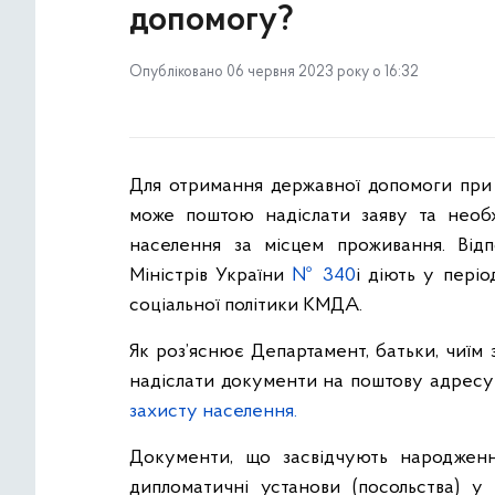
допомогу?
Опубліковано 06 червня 2023 року о 16:32
Для отримання державної допомоги при 
може поштою надіслати заяву та необх
населення за місцем проживання. Відп
Міністрів України
№ 340
і діють у пері
соціальної політики КМДА.
Як роз’яснює Департамент, батьки, чиїм
надіслати документи на поштову адрес
захисту населення.
Документи, що засвідчують народженн
дипломатичні установи (посольства) 