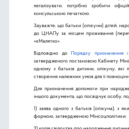
легалізувати, потрібно зробити офіц
консульською печаткою.
Зауважте, що батьки (опікуни) дітей, нар
до ЦНАПу за місцем проживання (переб
«єМалятко».
Відповідно до
Порядку призначення і
затвердженого постановою Кабінету Міні
одному з батьків дитини, опікуну, які
створення належних умов для її повноцін
Для призначення допомоги при народже
іншого документа, що посвідчує особу, по
1) заява одного з батьків (опікуна), з 
формою, затвердженою Мінсоцполітики;
2) копія свідоцтва про народження дитини 