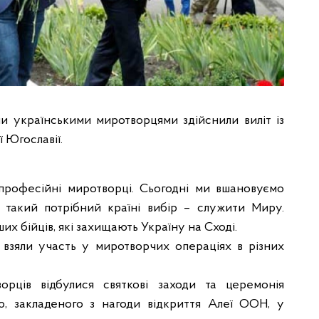
ми українськими миротворцями здійснили виліт із
ї Югославії.
 професійні миротворці. Сьогодні ми вшановуємо
і такий потрібний країні вибір – служити Миру.
их бійців, які захищають Україну на Сході.
в взяли участь у миротворчих операціях в різних
рців відбулися святкові заходи та церемонія
ю, закладеного з нагоди відкриття Алеї ООН, у