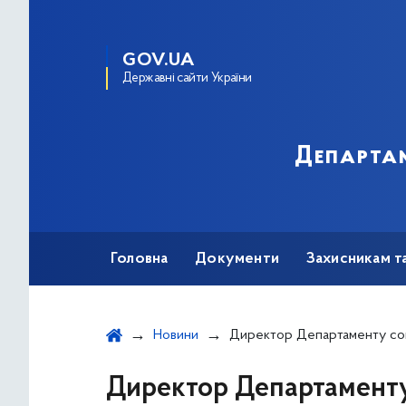
GOV.UA
Державні сайти України
Департам
Головна
Документи
Захисникам т
Новини
Директор Департаменту соціальної політики Юрій Крикунов взяв участь у
Директор Департаменту