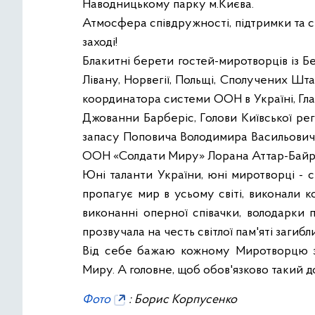
Наводницькому парку м.Києва.
Атмосфера співдружності, підтримки та с
заході!
Блакитні берети гостей-миротворців із Бельг
Лівану, Норвегії, Польщі, Сполучених Штат
координатора системи ООН в Україні, Гл
Джованни Барберіс, Голови Київської рег
запасу Поповича Володимира Васильовича
ООН «Солдати Миру» Лорана Аттар-Байру 
Юні таланти України, юні миротворці - 
пропагує мир в усьому світі, виконали 
виконанні оперної співачки, володарки 
прозвучала на честь світлої пам'яті загибл
Від себе бажаю кожному Миротворцю здор
Миру. А головне, щоб обов'язково такий д
Фото
: Борис Корпусенко