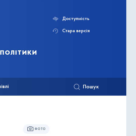
Доступність
Стара версія
 політики
івлі
Пошук
ФОТО