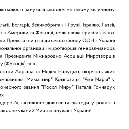
вятковості панувала сьогодні на такому величному
ії, Болгарії, Великобританії, Грузії, Ізраїлю, Латвії,
ів Америки та Франції, теплі слова привітання в.о.
ави Представництва дитячого фонду ООН в Україні
іональної організації миротворців генерал-майора
, Президента Міжнародної Асоціації Миротворців
(Франція) та ін.
сестри Адріана та Медея Наруцькі, творчість яких
композицію "Ми-за мир". Композиція "Аве Марія" у
почесного звання "Посол Миру" Наталії Гончарук
их.
ов'я, активного довголіття, злагоди у родині і
овгоочікуваний Мир запанував в Україні!