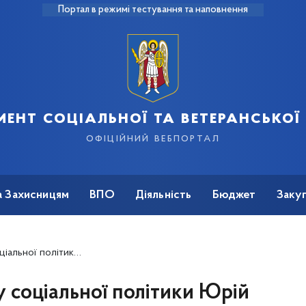
Портал в режимі тестування та наповнення
ент соціальної та ветеранської
офіційний вебпортал
а Захисницям
ВПО
Діяльність
Бюджет
Закуп
 заходах до Дня українських миротворців
 соціальної політики Юрій