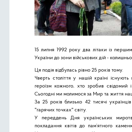
15 липня 1992 року два літаки із перши
України до зони військових дій - колишньо
Ця подія відбулась рівно 25 років тому.
Чверть століття у нашій країні існують
героїзм кожного, хто зробив свідомий 
Сьогодні ми молимося за Мир та життя наш
За 25 років близько 42 тисячі українці
"гарячих точках" світу.
У переддень Дня українських миротво
покладання квітів до пам’ятного камен