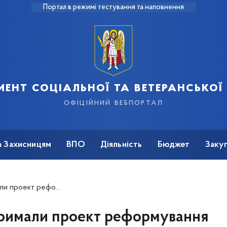
Портал в режимі тестування та наповнення
ент соціальної та ветеранської
офіційний вебпортал
а Захисницям
ВПО
Діяльність
Бюджет
Закуп
мування інтернатів Києва
тримали проект реформування