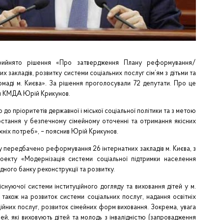
 прийнято рішення «Про затвердження Плану реформування/
закладів, розвитку системи соціальних послуг сім’ям з дітьми та
громаді м. Києва». За рішення проголосували 72 депутати. Про це
ки КМДА Юрій Крикунов.
до пріоритетів державної і міської соціальної політики та з метою
остання у безпечному сімейному оточенні та отримання якісних
 їхніх потреб», – пояснив Юрій Крикунов.
у передбачено реформування 26 інтернатних закладів м. Києва, з
екту «Модернізація системи соціальної підтримки населення
ного банку реконструкції та розвитку.
нуючої системи інституційного догляду та виховання дітей у м.
 також на розвиток системи соціальних послуг, надання освітніх
ійних послуг, розвиток сімейних форм виховання. Зокрема, увага
й, які виховують дітей та молодь з інвалідністю (запровадження