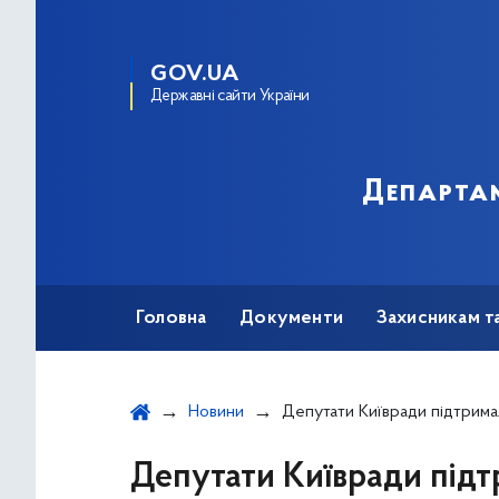
GOV.UA
Державні сайти України
Департам
Головна
Документи
Захисникам т
Новини
Депутати Київради підтримали проект рефор
Депутати Київради під