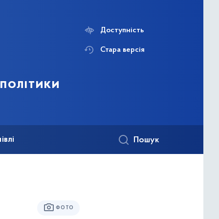
Доступність
Стара версія
 політики
івлі
Пошук
ФОТО