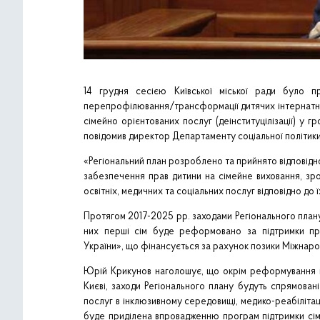
14 грудня сесією Київської міської ради було
перепрофілювання/трансформації дитячих інтернатних 
сімейно орієнтованих послуг (деінституцілізації) у 
повідомив директор Департаменту соціальної політи
«Регіональний план розроблено та прийнято відповідно 
забезпечення прав дитини на сімейне виховання, зр
освітніх, медичних та соціальних послуг відповідно до
Протягом 2017-2025 рр. заходами Регіонального план
них перші сім буде реформовано за підтримки про
України», що фінансується за рахунок позики Міжнарод
Юрій Крикунов наголошує, що окрім реформування іс
Києві, заходи Регіонального плану будуть спрямовані
послуг в інклюзивному середовищі, медико-реабілітац
буде приділена впровадженню програм підтримки сіме