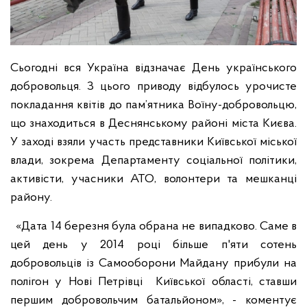
Сьогодні вся Україна відзначає День українського
добровольця. З цього приводу відбулось урочисте
покладання квітів до пам’ятника Воїну-добровольцю,
що знаходиться в Деснянському районі міста Києва.
У заході взяли участь представники Київської міської
влади, зокрема Департаменту соціальної політики,
активісти, учасники АТО, волонтери та мешканці
району.
«Дата 14 березня була обрана не випадково. Саме в
цей день у 2014 році більше п'яти сотень
добровольців із Самооборони Майдану прибули на
полігон у Нові Петрівці Київської області, ставши
першим добровольчим батальйоном», - коментує