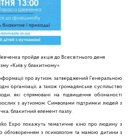
 Шевченка пройде акція до Всесвітнього деня
зму «Київ у блакитному».
 інформації про аутизм, затверджений Генеральною
 організації, а також громадянське суспільство
оди, які спрямовані на підвищення обізнаності
рослих з аутизмом. Символами підтримки людей з
ічка, блакитний елемент пазлу.
schko Expo покажуть тематичне кіно про людину з
го обговоренням з психологом та мамою дитини з