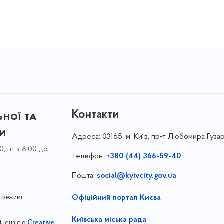
Контакти
ної та
ки
Адреса:
03165, м. Київ, пр-т Любомира Гузар
0, пт з 8:00 до
Телефон:
+380 (44) 366-59-40
Пошта:
social@kyivcity.gov.ua
 режимі
Офіційний портал Києва
Київська міська рада
ліцензією
Creative