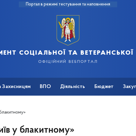
Портал в режимі тестування та наповнення
ент соціальної та ветеранської
офіційний вебпортал
а Захисницям
ВПО
Діяльність
Бюджет
Закуп
 блакитному»
иїв у блакитному»