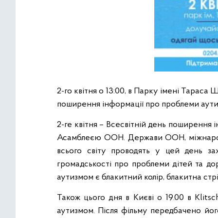
2-го квітня о 13:00, в Парку імені Тараса
поширення інформації про проблеми аути
2-ге квітня – Всесвітній день поширення
Асамблеєю ООН. Держави ООН, міжнародні
всього світу проводять у цей день зах
громадськості про проблеми дітей та до
аутизмом є блакитний колір, блакитна стр
Також цього дня в Києві о 19.00 в Klit
аутизмом. Після фільму передбачено йо