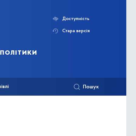
Доступність
Стара версія
 політики
івлі
Пошук