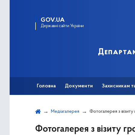
GOV.UA
Державні сайти України
Департам
Головна
Документи
Захисникам т
Медіагалерея
Фотогалерея з візиту громад до Києва: практичні рішення, обмін досві
Фотогалерея з візиту гр