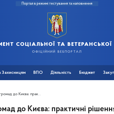
Портал в режимі тестування та наповнення
ент соціальної та ветеранської
офіційний вебпортал
а Захисницям
ВПО
Діяльність
Бюджет
Закуп
дом і знайомство з сервісами підтримки ветеранів у Київ Мілітарі Хаб
омад до Києва: практичні рішення