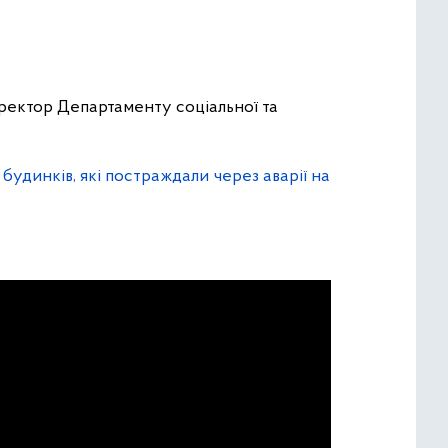
иректор Департаменту соціальної та
удинків, які постраждали через аварії на