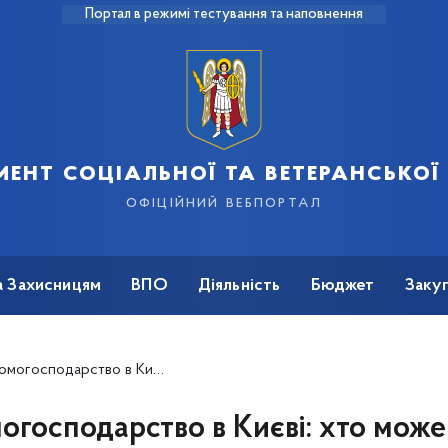
Портал в режимі тестування та наповнення
ент соціальної та ветеранської
офіційний вебпортал
а Захисницям
ВПО
Діяльність
Бюджет
Закуп
єві: хто може отримати та як подати заявку
огосподарство в Києві: хто може