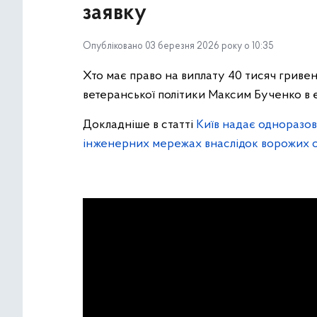
заявку
Опубліковано 03 березня 2026 року о 10:35
Хто має право на виплату 40 тисяч гриве
ветеранської політики Максим Бученко в 
Докладніше в статті
Київ надає одноразов
інженерних мережах внаслідок ворожих о