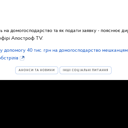
нь на домогосподарство та як подати заявку - пояснює д
ефірі Апостроф TV.
у допомогу 40 тис. грн на домогосподарство мешканцям б
бстрілів
АНОНСИ ТА НОВИНИ
ІНШІ СОЦІАЛЬНІ ПИТАННЯ