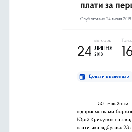
плати за пер
Опубліковано 24 липня 2018 р
вівторок
Трива
24
ЛИПНЯ
1
2018
Додати в календар
50 мільйони гривен
підприємствами-боржни
Юрій Крикунов на засіда
плати, яка відбулась 23 