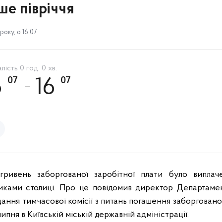
ше півріччя
оку, о 16:07
лість 0 год. 0 хв.
07
07
6
16
ь заборгованої заробітної плати було виплачен
ками столиці. Про це повідомив директор Департамен
ння тимчасової комісії з питань погашення заборгованос
липня в Київській міській державній адміністрації.