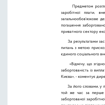
Предметом розгляду н
заробітної плати, в
загальнообов’язкове д
погашення заборговано
приватного сектору еко
За результатами засід
питань з метою приско
єдиного соціального вн
«Відмічу, що згідно о
заборгованість із випл
Києва», - коментує дир
За його словами, у пор
той же час за перше 
заборгованої заробітної