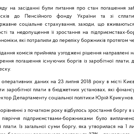
а засіданні були питання про стан погашення забо
несків до Пенсійного фонду України та зі спла
ержавне соціальне страхування, заходи, що вживають
сті та недопущення її зростання на підприємствах-б
номіки, які потрапили до переліку боржників протягом че
ання комісія прийняла узгоджені рішення направлені 
рення погашення існуючих боргів із заробітної плати, 
еску.
перативних даних на 23 липня 2018 року в місті Києв
ати заробітної плати в бюджетних установах, які фінан
ектор Департаменту соціальної політики Юрій Крикунов.
івнянні з початком року відбулось зростання боргу в ц
півріччя підприємствами-боржниками було виплачено
 плати. Із загальної суми боргу, яка утворилася на 1 л