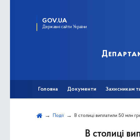
GOV.UA
Державні сайти України
Департам
Головна
Документи
Захисникам т
Події
В столиці виплатили 50 млн грн. заборгованої заробітної
В столиці ви