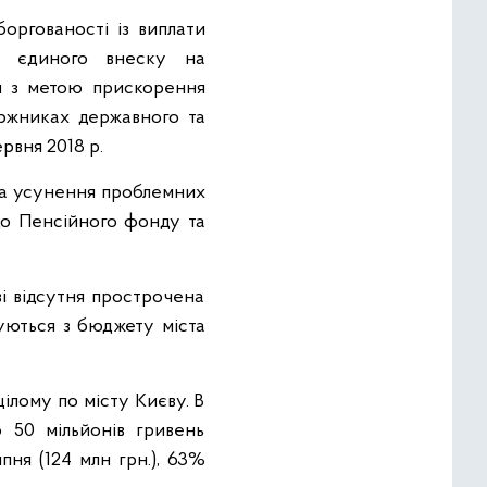
ргованості із виплати
ти єдиного внеску на
ся з метою прискорення
оржниках державного та
рвня 2018 р.
на усунення проблемних
до Пенсійного фонду та
і відсутня прострочена
суються з бюджету міста
ілому по місту Києву. В
 50 мільйонів гривень
ипня (124 млн грн.), 63%