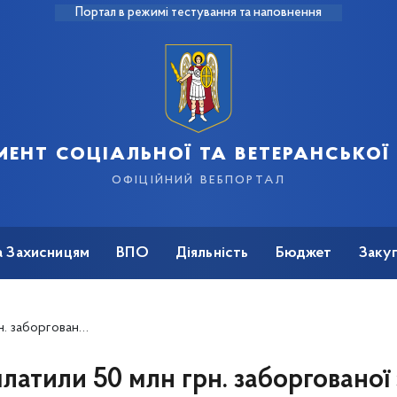
Портал в режимі тестування та наповнення
ент соціальної та ветеранської
офіційний вебпортал
а Захисницям
ВПО
Діяльність
Бюджет
Закуп
 плати за перше півріччя
платили 50 млн грн. заборгованої