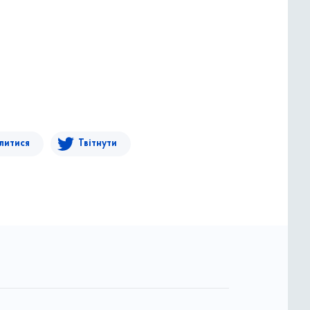
литися
Твітнути