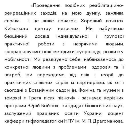
«Проведення подібних реабілітаційно-
рекреаційних заходів, на мою думку, важлива
справа. І це лише початок. Хороший початок
Київського центру незрячих. Ми набуваємо
безцінний досвід індивідуальної і групової
практичної роботи з незрячими людьми,
відпрацьовуємо нові методики супроводу, розвитку
мобільності. Ми реалізуємо себе, наближаємось до
конкретної людини з проблемами здоров’я та її
потреб, ми переходимо від слів і теорії до
практичних спільних справ із партнерами, як от і
сьогодні з Ботанічним садом ім. Фоміна та музеєм в
темряві « Третя після півночі» - зазначає керівник
програми Юрій Войтюк, кандидат біологічних наук,
заслужений працівник освіти України, доцент
кафедри тифлопедагогіки НПУ ім. М. П. Драгоманова.