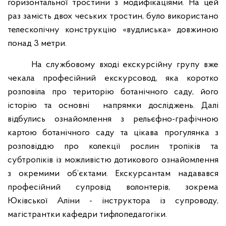
горизонтальної тростини з модифікаціями. На цей
раз замість двох чеських тростин, було використано
телескопічну конструкцію «вудлиська» довжиною
понад 3 метри.
На службовому вході екскурсійну групу вже
чекала професійний екскурсовод, яка коротко
розповіла про територію ботанічного саду, його
історію та основні напрямки досліджень. Далі
відбулись ознайомлення з рельєфно-графічною
картою ботанічного саду та цікава прогулянка з
розповіддю про колекції рослин тропіків та
субтропіків із можливістю дотикового ознайомлення
з окремими об’єктами. Екскурсантам надавався
професійний супровід волонтерів, зокрема
Юківської Аліни - інструктора із супроводу,
магістрантки кафедри тифлопедагогіки.