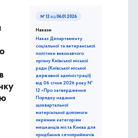
№ 12
від
06.01.2026
и
Накази
Наказ Департаменту
соціальної та ветеранської
ро
політики виконавчого
органу Київської міської
ради (Київської міської
в
державної адміністрації)
від 06 січня 2026 року №
нку
12 «Про затвердження
єю
Порядку надання
щоквартальної
матеріальної допомоги
окремим категоріям
мешканців міста Києва для
придбання сечоприймачів