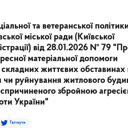
іальної та ветеранської політик
ської міської ради (Київської
істрації) від 28.01.2026 № 79 "П
ресної матеріальної допомоги
в складних життєвих обставинах 
я чи руйнування житлового буди
і, спричиненого збройною агресі
оти України"
Твітнути