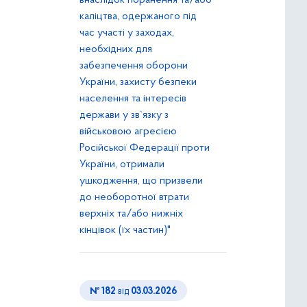
внаслідок поранення та/або
каліцтва, одержаного під
час участі у заходах,
необхідних для
забезпечення оборони
України, захисту безпеки
населення та інтересів
держави у зв`язку з
військовою агресією
Російської Федерації проти
України, отримали
ушкодження, що призвели
до необоротної втрати
верхніх та/або нижніх
кінцівок (їх частин)"
№ 182
від
03.03.2026