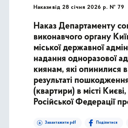
Накази
від 28 січня 2026 р. № 79
Наказ Департаменту соц
виконавчого органу Київ
міської державної адмін
надання одноразової ад
киянам, які опинилися 
результаті пошкодженн
(квартири) в місті Києв
Російської Федерації пр
Завантажити pdf
Поділитися