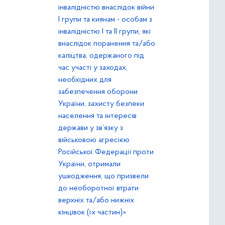
інвалідністю внаслідок війни
І групи та киянам - особам з
інвалідністю І та ІІ групи, які
внаслідок поранення та/або
каліцтва, одержаного під
час участі у заходах,
необхідних для
забезпечення оборони
України, захисту безпеки
населення та інтересів
держави у зв’язку з
військовою агресією
Російської Федерації проти
України, отримали
ушкодження, що призвели
до необоротної втрати
верхніх та/або нижніх
кінцівок (їх частин)»