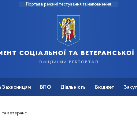
Портал в режимі тестування та наповнення
ент соціальної та ветеранської
офіційний вебпортал
а Захисницям
ВПО
Діяльність
Бюджет
Закуп
и руйнування житлового будинку (квартири) в місті Києві, спричиненого збройною агресією Російської Федерації проти України"