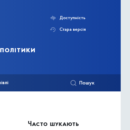
Доступність
Стара версія
 політики
івлі
Пошук
Часто шукають