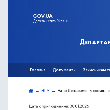
GOV.UA
Державні сайти України
Департам
Головна
Документи
Захисникам т
НПА
Наказ Департаменту соціальної та ветеранської політики виконавчого органу Київської міської ради (Київської міської державної адміністрації) від 28.01.2026 № 79 "Про надання одноразової адресної матеріальної допомоги киянам, які опинилися в складних життєвих обставинах в результаті пошкодження ч
Дата оприлюднення: 30.01.2026