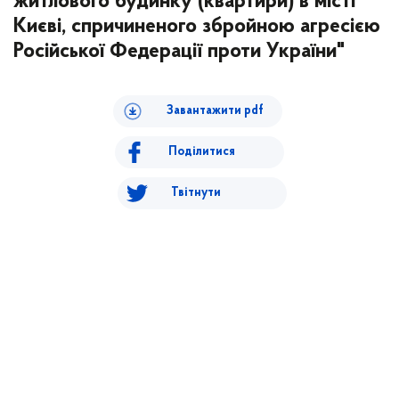
житлового будинку (квартири) в місті
Києві, спричиненого збройною агресією
Російської Федерації проти України"
Завантажити pdf
Поділитися
Твітнути