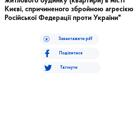
житлового будинку (квартири) в місті
Києві, спричиненого збройною агресією
Російської Федерації проти України"
Завантажити pdf
Поділитися
Твітнути