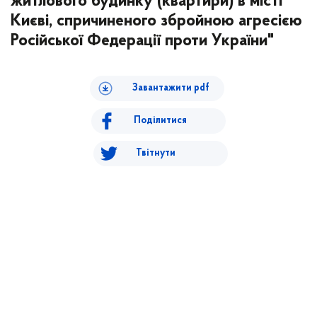
житлового будинку (квартири) в місті
Києві, спричиненого збройною агресією
Російської Федерації проти України"
Завантажити pdf
Поділитися
Твітнути